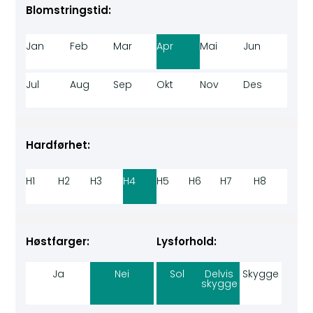
Blomstringstid:
Jan
Feb
Mar
Apr
Mai
Jun
Jul
Aug
Sep
Okt
Nov
Des
Hardførhet:
H1
H2
H3
H4
H5
H6
H7
H8
Høstfarger:
Lysforhold:
Ja
Nei
Sol
Delvis
Skygge
skygge