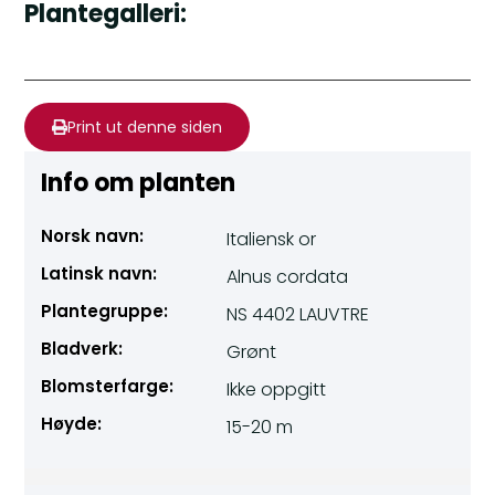
Plantegalleri:
Print ut denne siden
Info om planten
Norsk navn:
Italiensk or
Latinsk navn:
Alnus cordata
Plantegruppe:
NS 4402 LAUVTRE
Bladverk:
Grønt
Blomsterfarge:
Ikke oppgitt
Høyde:
15-20 m