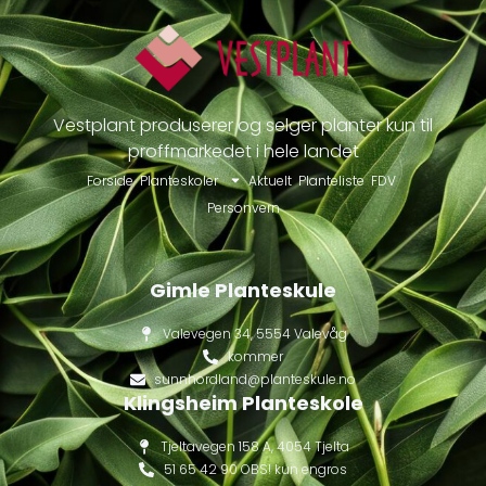
Vestplant produserer og selger planter kun til
proffmarkedet i hele landet
Forside
Planteskoler
Aktuelt
Planteliste
FDV
Personvern
Gimle Planteskule
Valevegen 34, 5554 Valevåg
kommer
sunnhordland@planteskule.no
Klingsheim Planteskole
Tjeltavegen 158 A, 4054 Tjelta
51 65 42 90 OBS! kun engros