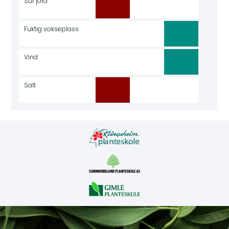
Sur jord
Fuktig vokseplass
Vind
Salt