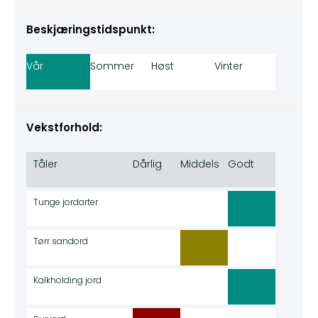
Beskjæringstidspunkt:
Vår
Sommer
Høst
Vinter
Vekstforhold:
Tåler
Dårlig
Middels
Godt
Tunge jordarter
Tørr sandord
Kalkholding jord