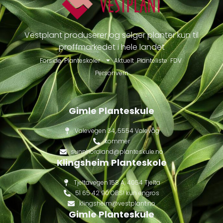
Vestplant produserer og selger planter kun til
proffmarkedet i hele landet
Forside
Planteskoler
Aktuelt
Planteliste
FDV
Personvern
Gimle Planteskule
Valevegen 34, 5554 Valevåg
kommer
sunnhordland@planteskule.no
Klingsheim Planteskole
Tjeltavegen 158 A, 4054 Tjelta
51 65 42 90 OBS! kun engros
klingsheim@vestplant.no
Gimle Planteskule