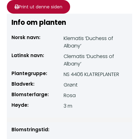
Print ut denne siden
Info om planten
Norsk navn:
Klematis ‘Duchess of
Albany’
Latinsk navn:
Clematis ‘Duchess of
Albany’
Plantegruppe:
NS 4406 KLATREPLANTER
Bladverk:
Grønt
Blomsterfarge:
Rosa
Høyde:
3 m
Blomstringstid: