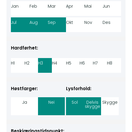
Jan
Feb
Mar
Apr
Mai
Jun
Jul
Aug
Sep
Okt
Nov
Des
Hardførhet:
H1
H2
H3
H4
H5
H6
H7
H8
Høstfarger:
Lysforhold:
Ja
Nei
Sol
Delvis
Skygge
skygge
Beskjæringstidspunkt: