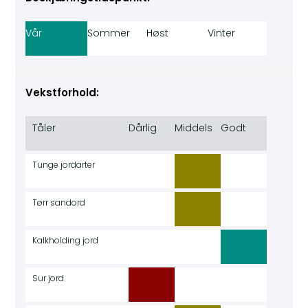
Vår
Sommer
Høst
Vinter
Vekstforhold:
Tåler
Dårlig
Middels
Godt
Tunge jordarter
Tørr sandord
Kalkholding jord
Sur jord