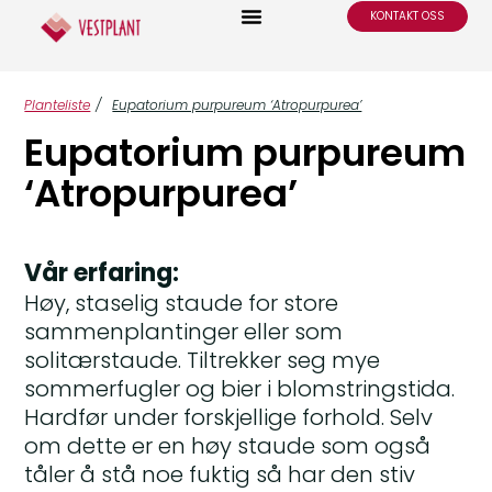
KONTAKT OSS
Planteliste
/
Eupatorium purpureum ‘Atropurpurea’
Eupatorium purpureum
‘Atropurpurea’
Vår erfaring:
Høy, staselig staude for store
sammenplantinger eller som
solitærstaude. Tiltrekker seg mye
sommerfugler og bier i blomstringstida.
Hardfør under forskjellige forhold. Selv
om dette er en høy staude som også
tåler å stå noe fuktig så har den stiv