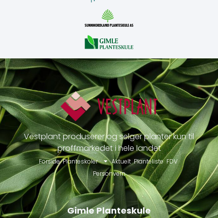
Vestplant produserer og selger planter kun til
proffmarkedet i hele landet
Forside
Planteskoler
Aktuelt
Planteliste
FDV
Personvern
Gimle Planteskule