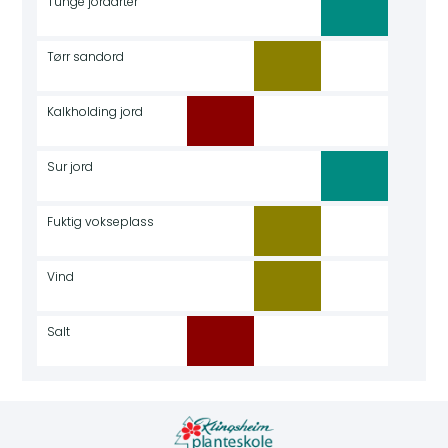
Tunge jordarter
Tørr sandord
Kalkholding jord
Sur jord
Fuktig vokseplass
Vind
Salt