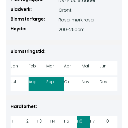
NS 4405 Stauder
Bladverk:
Grønt
Blomsterfarge:
Rosa, mørk rosa
Høyde:
200-250cm
Blomstringstid:
Jan
Feb
Mar
Apr
Mai
Jun
Jul
Aug
Sep
Okt
Nov
Des
Hardførhet:
H1
H2
H3
H4
H5
H6
H7
H8