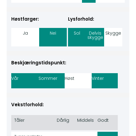
Høstfarger:
Lysforhold:
Ja
Nei
Sol
Delvis
Skygge
skygge
Beskjæringstidspunkt:
Vår
Sommer
Høst
Vinter
Vekstforhold:
Tåler
Dårlig
Middels
Godt