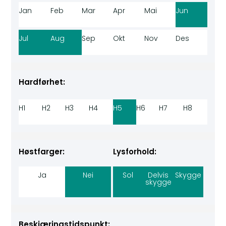
Jan
Feb
Mar
Apr
Mai
Jun
Jul
Aug
Sep
Okt
Nov
Des
Hardførhet:
H1
H2
H3
H4
H5
H6
H7
H8
Høstfarger:
Lysforhold:
Ja
Nei
Sol
Delvis
Skygge
skygge
Beskjæringstidspunkt: