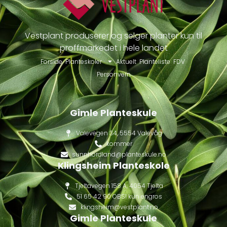
Vestplant produserer og selger planter kun til
proffmarkedet i hele landet
Forside
Planteskoler
Aktuelt
Planteliste
FDV
Personvern
Gimle Planteskule
Valevegen 34, 5554 Valevåg
kommer
sunnhordland@planteskule.no
Klingsheim Planteskole
Tjeltavegen 158 A, 4054 Tjelta
51 65 42 90 OBS! kun engros
klingsheim@vestplant.no
Gimle Planteskule