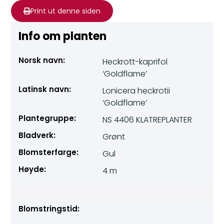
Print ut denne siden
Info om planten
Norsk navn:
Heckrott-kaprifol
‘Goldflame’
Latinsk navn:
Lonicera heckrotii
‘Goldflame’
Plantegruppe:
NS 4406 KLATREPLANTER
Bladverk:
Grønt
Blomsterfarge:
Gul
Høyde:
4 m
Blomstringstid: