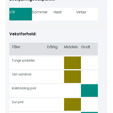
Vår
Sommer
Høst
Vinter
Vekstforhold:
Tåler
Dårlig
Middels
Godt
Tunge jordarter
Tørr sandord
Kalkholding jord
Sur jord