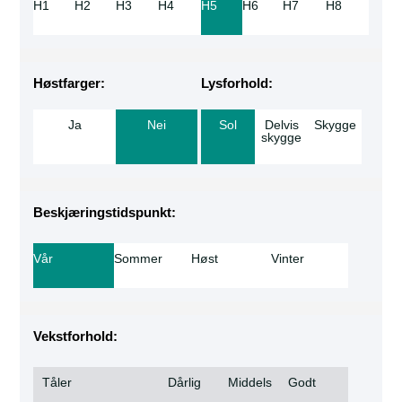
H1
H2
H3
H4
H5
H6
H7
H8
Høstfarger:
Lysforhold:
Ja
Nei
Sol
Delvis
Skygge
skygge
Beskjæringstidspunkt:
Vår
Sommer
Høst
Vinter
Vekstforhold:
Tåler
Dårlig
Middels
Godt