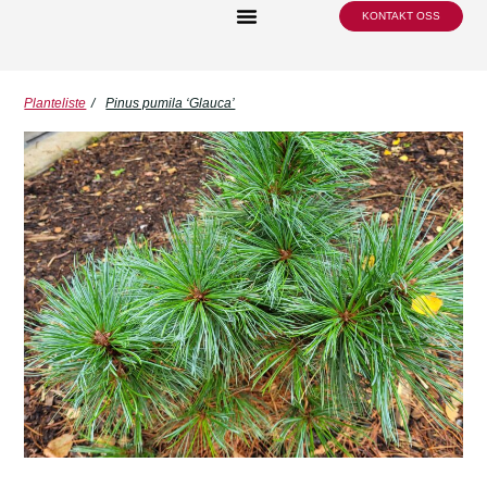
KONTAKT OSS
Planteliste
/
Pinus pumila ‘Glauca’