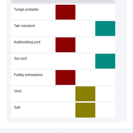
Tunge jordarter
Tørr sandord
Kalkholding jord
Sur jord
Fuktig vokseplass
Vind
Salt