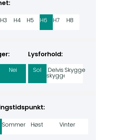
het:
H3
H4
H5
H6
H7
H8
er:
Lysforhold:
Nei
Sol
Delvis
Skygge
skygge
ingstidspunkt:
Sommer
Høst
Vinter