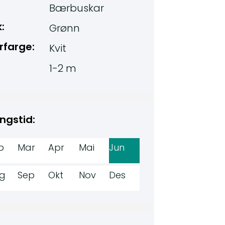
Bærbuskar
:
Grønn
rfarge:
Kvit
1-2 m
ngstid:
b
Mar
Apr
Mai
Jun
g
Sep
Okt
Nov
Des