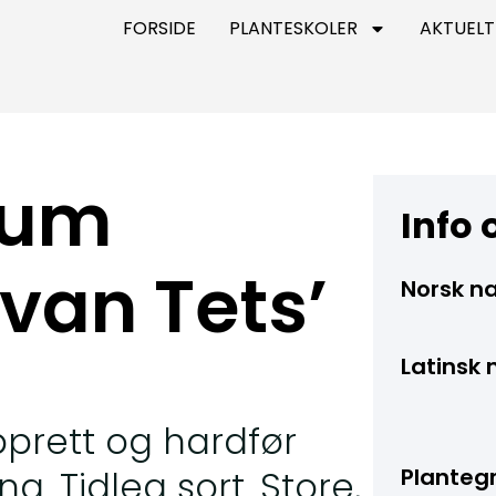
FORSIDE
PLANTESKOLER
AKTUELT
rum
Info
van Tets’
Norsk n
Latinsk 
opprett og hardfør
g. Tidleg sort. Store,
Planteg