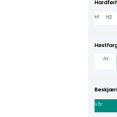
Hardfør
H1
H2
Høstfarg
Ja
Beskjær
Vår