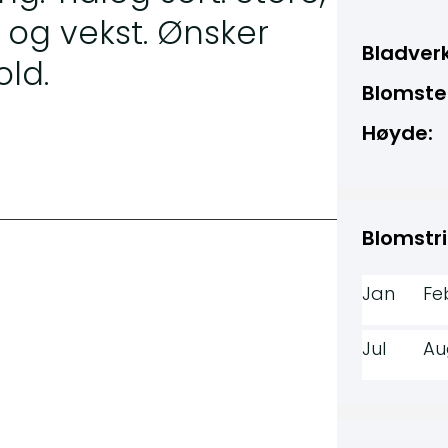
 og vekst. Ønsker
Bladverk
old.
Blomste
Høyde:
Blomstri
Jan
Fe
Jul
Au