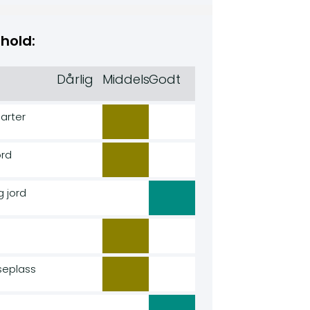
hold:
Dårlig
Middels
Godt
arter
ord
g jord
seplass