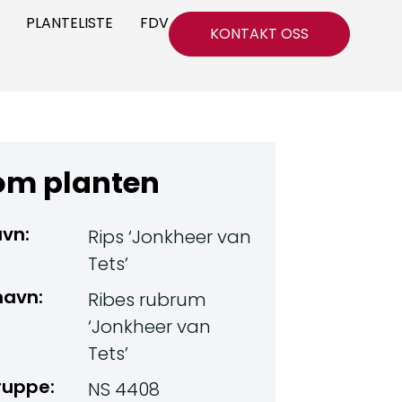
PLANTELISTE
FDV
KONTAKT OSS
 om planten
avn:
Rips ‘Jonkheer van
Tets’
navn:
Ribes rubrum
‘Jonkheer van
Tets’
ruppe:
NS 4408