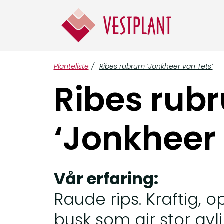
Planteliste
/
Ribes rubrum ‘Jonkheer van Tets’
Ribes rub
‘Jonkheer 
Vår erfaring:
Raude rips. Kraftig, 
busk som gir stor avlin