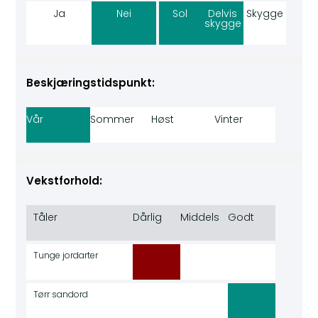
Ja
Nei
Sol
Delvis
Skygge
skygge
Beskjæringstidspunkt:
Vår
Sommer
Høst
Vinter
Vekstforhold:
Tåler
Dårlig
Middels
Godt
Tunge jordarter
Tørr sandord