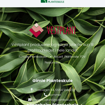
Vestplant produserer og selger planter kun til
proffmarkedet i hele landet
Forside
Planteskoler
Aktuelt
Planteliste
FDV
Personvern
Gimle Planteskule
Valevegen 34, 5554 Valevåg
kommer
sunnhordland@planteskule.no
Klingsheim Planteskole