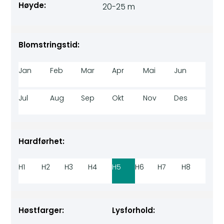
Høyde:
20-25 m
Blomstringstid:
Jan
Feb
Mar
Apr
Mai
Jun
Jul
Aug
Sep
Okt
Nov
Des
Hardførhet:
H1
H2
H3
H4
H5
H6
H7
H8
Høstfarger:
Lysforhold: