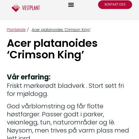
KONTAKT OSS
Planteliste
/
Acer platanoides ‘Crimson King’
Acer platanoides
‘Crimson King’
Vår erfaring:
Friskt mørkerødt bladverk . Stort sett fri
for mjøldogg.
God vårblomstring og får flotte
høstfarger. Passer godt i parker,
veianlegg, tun, naturområder og lè.
Nøysom, men trives på varm plass med
lett jord.