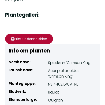
Plantegalleri:
Print ut denne siden
Info om planten
Norsk navn:
Spisslønn ‘Crimson King’
Latinsk navn:
Acer platanoides
‘Crimson King’
Plantegruppe:
NS 4402 LAUVTRE
Bladverk:
Raudt
Blomsterfarge:
Gulgrøn