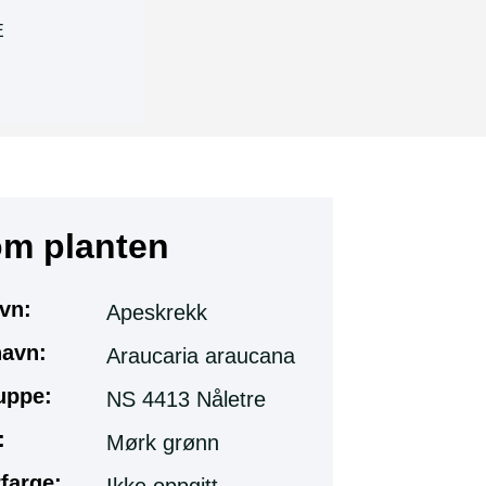
E
om planten
vn:
Apeskrekk
navn:
Araucaria araucana
uppe:
NS 4413 Nåletre
:
Mørk grønn
farge: