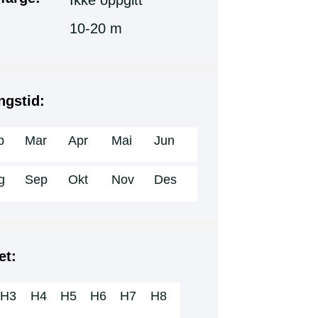
Ikke oppgitt
10-20 m
ngstid:
b
Mar
Apr
Mai
Jun
g
Sep
Okt
Nov
Des
et:
H3
H4
H5
H6
H7
H8