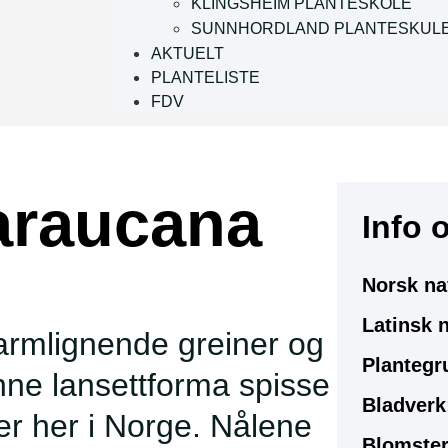
KLINGSHEIM PLANTESKOLE
SUNNHORDLAND PLANTESKUL
AKTUELT
PLANTELISTE
FDV
araucana
Info 
Norsk na
Latinsk 
armlignende greiner og
Plantegr
nne lansettforma spisse
Bladverk
er her i Norge. Nålene
Blomster