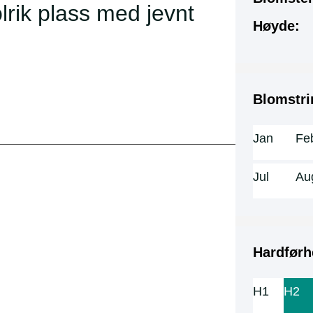
olrik plass med jevnt
Høyde:
Blomstri
Jan
Fe
Jul
Au
Hardførh
H1
H2