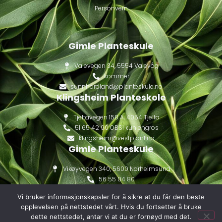
Personvern
Gimle Planteskule
Valevegen 34, 5554 Valevåg
kommer
sunnhordland@planteskule.no
Klingsheim Planteskole
Tjeltavegen 158 A, 4054 Tjelta
51 65 42 90 OBS! kun engros
klingsheim@vestplant.no
Gimle Planteskule
Vikøyvegen 340, 5600 Norheimsund
56 55 04 80
gimle@vestplant.no
Vi bruker informasjonskapsler for å sikre at du får den beste
opplevelsen på nettstedet vårt. Hvis du fortsetter å bruke
dette nettstedet, antar vi at du er fornøyd med det.