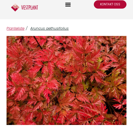
KONTAKT OSS
Planteliste
/
Aruncus aethusifolius