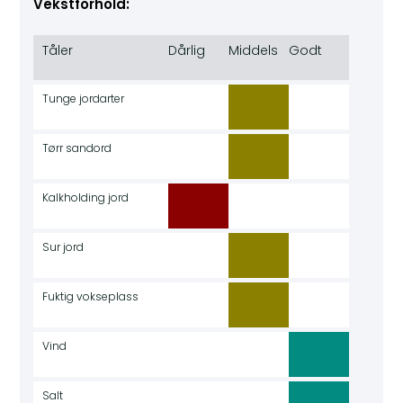
Vekstforhold:
Tåler
Dårlig
Middels
Godt
Tunge jordarter
Tørr sandord
Kalkholding jord
Sur jord
Fuktig vokseplass
Vind
Salt