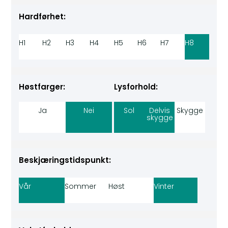
Hardførhet:
H1
H2
H3
H4
H5
H6
H7
H8
Høstfarger:
Lysforhold:
Ja
Nei
Sol
Delvis
Skygge
skygge
Beskjæringstidspunkt:
Vår
Sommer
Høst
Vinter