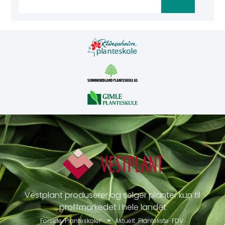
Vestplant produserer og selger planter kun til
proffmarkedet i hele landet
Forside
Planteskoler
Aktuelt
Planteliste
FDV