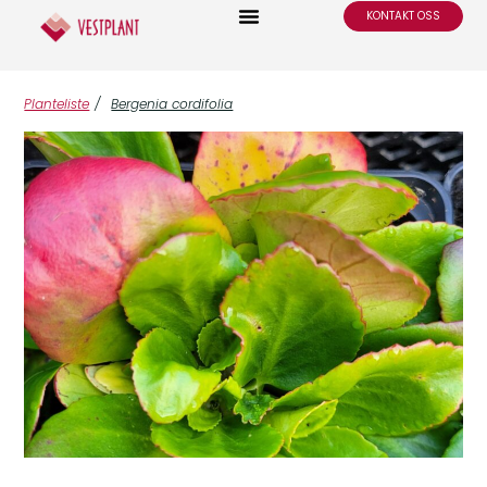
KONTAKT OSS
Planteliste
/
Bergenia cordifolia