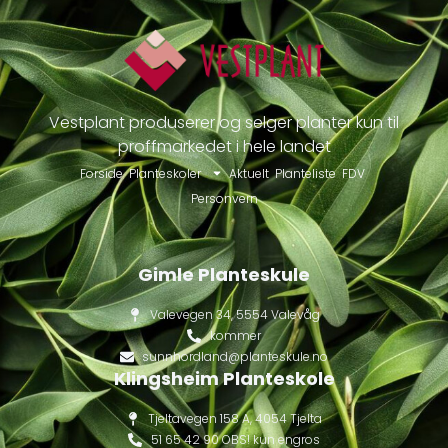
Vestplant produserer og selger planter kun til
proffmarkedet i hele landet
Forside
Planteskoler
Aktuelt
Planteliste
FDV
Personvern
Gimle Planteskule
Valevegen 34, 5554 Valevåg
kommer
sunnhordland@planteskule.no
Klingsheim Planteskole
Tjeltavegen 158 A, 4054 Tjelta
51 65 42 90 OBS! kun engros