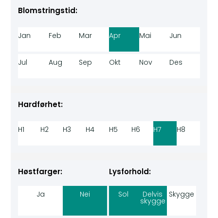
Blomstringstid:
Jan
Feb
Mar
Apr
Mai
Jun
Jul
Aug
Sep
Okt
Nov
Des
Hardførhet:
H1
H2
H3
H4
H5
H6
H7
H8
Høstfarger:
Lysforhold:
Ja
Nei
Sol
Delvis
Skygge
skygge