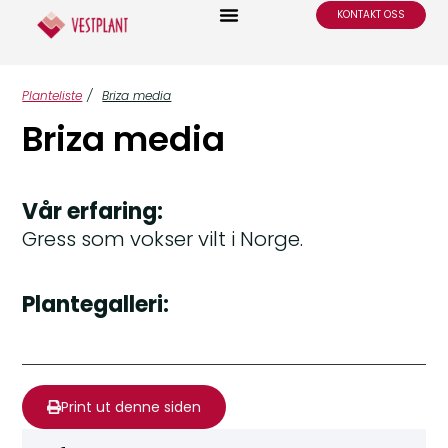
KONTAKT OSS
Planteliste
/
Briza media
Briza media
Vår erfaring:
Gress som vokser vilt i Norge.
Plantegalleri:
Print ut denne siden