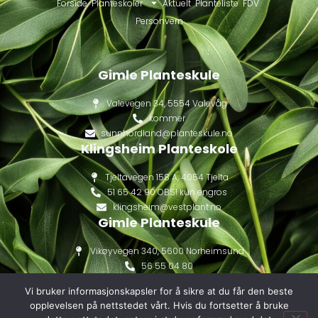
Forside
Planteskoler
Aktuelt
Planteliste
FDV
Personvern
Gimle Planteskule
Valevegen 34, 5554 Valevåg
kommer
sunnhordland@planteskule.no
Klingsheim Planteskole
Tjeltavegen 158 A, 4054 Tjelta
51 65 42 90 OBS! kun engros
klingsheim@vestplant.no
Gimle Planteskule
Vikøyvegen 340, 5600 Norheimsund
56 55 04 80
gimle@vestplant.no
Vi bruker informasjonskapsler for å sikre at du får den beste
opplevelsen på nettstedet vårt. Hvis du fortsetter å bruke