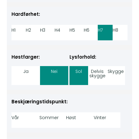
Hardførhet:
H1
H2
H3
H4
H5
H6
H7
H8
Høstfarger:
Lysforhold:
Ja
Nei
Sol
Delvis
Skygge
skygge
Beskjæringstidspunkt:
Vår
Sommer
Høst
Vinter