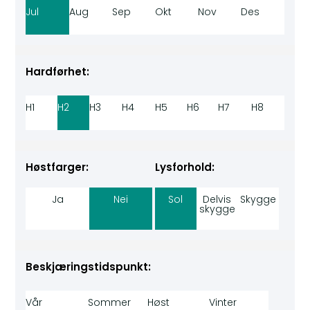
Jul
Aug
Sep
Okt
Nov
Des
Hardførhet:
H1
H2
H3
H4
H5
H6
H7
H8
Høstfarger:
Lysforhold:
Ja
Nei
Sol
Delvis
Skygge
skygge
Beskjæringstidspunkt:
Vår
Sommer
Høst
Vinter