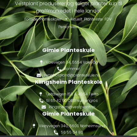
Vestplant produserer og selger planter kun til
proffmarkedet i hele landet
Forside
Planteskoler
Aktuelt
Planteliste
FDV
Personvern
Gimle Planteskule
Valevegen 34, 5554 Valevåg
kommer
sunnhordland@planteskule.no
Klingsheim Planteskole
Tjeltavegen 158 A, 4054 Tjelta
51 65 42 90 OBS! kun engros
klingsheim@vestplant.no
Gimle Planteskule
Vikøyvegen 340, 5600 Norheimsund
56 55 04 80