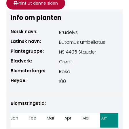
Print ut denne siden
Info om planten
Norsk navn:
Brudelys
Latinsk navn:
Butomus umbellatus
Plantegruppe:
NS 4405 Stauder
Bladverk:
Grønt
Blomsterfarge:
Rosa
Høyde:
100
Blomstringstid:
Jan
Feb
Mar
Apr
Mai
Jun