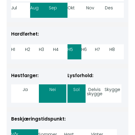
Jul
Aug
Sep
Okt
Nov
Des
Hardførhet:
H1
H2
H3
H4
H5
H6
H7
H8
Høstfarger:
Lysforhold:
Ja
Nei
Sol
Delvis
Skygge
skygge
Beskjæringstidspunkt:
Vår
Sommer
Høst
Vinter