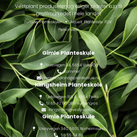
Vestplant produserer og selger planter kun til
proffmarkedet i hele landet
Forside
Planteskoler
Aktuelt
Planteliste
FDV
Personvern
Gimle Planteskule
Valevegen 34, 5554 Valevåg
kommer
sunnhordland@planteskule.no
Klingsheim Planteskole
Tjeltavegen 158 A, 4054 Tjelta
51 65 42 90 OBS! kun engros
klingsheim@vestplant.no
Gimle Planteskule
Vikøyvegen 340, 5600 Norheimsund
56 55 04 80