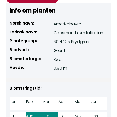
Info om planten
Norsk navn:
Amerikahavre
Latinsk navn:
Chasmanthium latifolium
Plantegruppe:
NS 4405 Prydgras
Bladverk:
Grønt
Blomsterfarge:
Rød
Høyde:
0,90 m
Blomstringstid:
Jan
Feb
Mar
Apr
Mai
Jun
Jul
Aug
Sep
Okt
Nov
Des