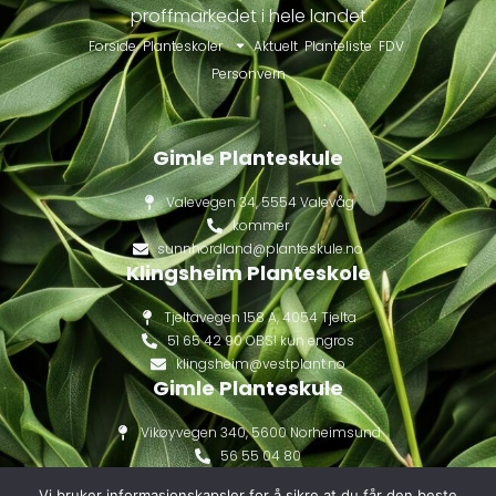
proffmarkedet i hele landet
Forside
Planteskoler
Aktuelt
Planteliste
FDV
Personvern
Gimle Planteskule
Valevegen 34, 5554 Valevåg
kommer
sunnhordland@planteskule.no
Klingsheim Planteskole
Tjeltavegen 158 A, 4054 Tjelta
51 65 42 90 OBS! kun engros
klingsheim@vestplant.no
Gimle Planteskule
Vikøyvegen 340, 5600 Norheimsund
56 55 04 80
gimle@vestplant.no
Vi bruker informasjonskapsler for å sikre at du får den beste