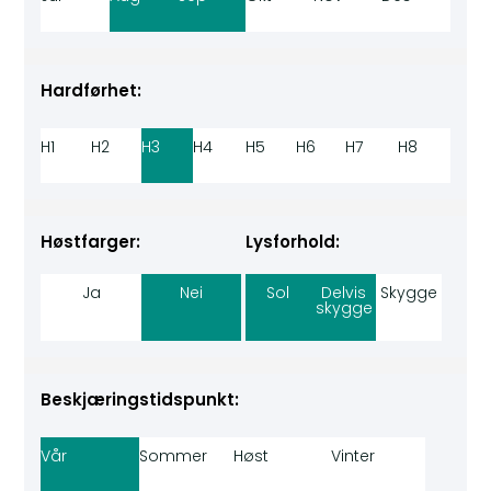
Hardførhet:
H1
H2
H3
H4
H5
H6
H7
H8
Høstfarger:
Lysforhold:
Ja
Nei
Sol
Delvis
Skygge
skygge
Beskjæringstidspunkt:
Vår
Sommer
Høst
Vinter