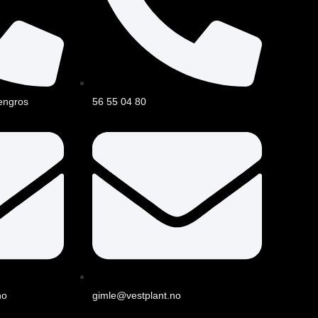
engros
56 55 04 80
no
gimle@vestplant.no