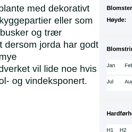
lante med dekorativt
Blomster
skyggepartier eller som
Høyde:
busker og trær
t dersom jorda har godt
Blomstri
 mye
Jan
Fe
verket vil lide noe hvis
sol- og vindeksponert.
Jul
Au
Hardførh
H1
H2