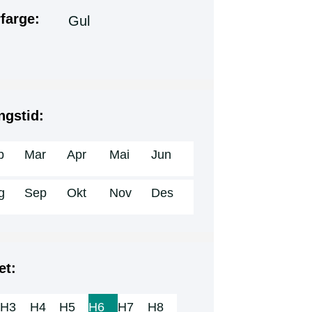
farge:
Gul
ngstid:
b
Mar
Apr
Mai
Jun
g
Sep
Okt
Nov
Des
et:
H3
H4
H5
H6
H7
H8