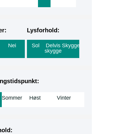
er:
Lysforhold:
Nei
Sol
Delvis
Skygge
skygge
ngstidspunkt:
Sommer
Høst
Vinter
hold: