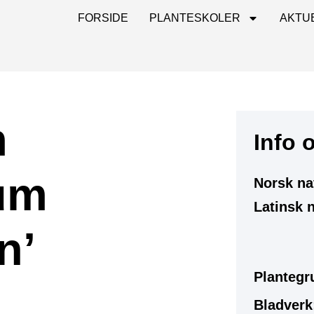
FORSIDE
PLANTESKOLER
AKTU
m
Info 
um
Norsk na
Latinsk 
n’
Plantegr
Bladverk