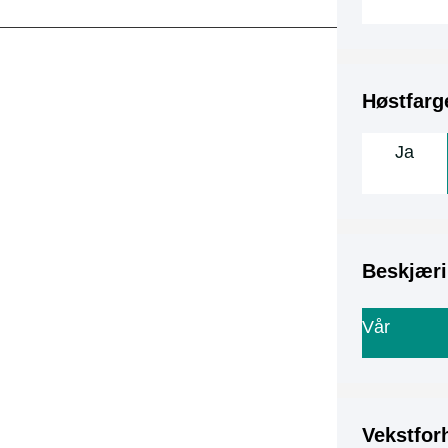
Høstfarg
Ja
Beskjæri
Vår
Vekstfor