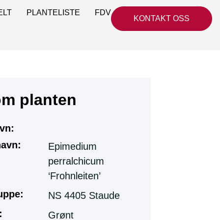
ELT
PLANTELISTE
FDV
KONTAKT OSS
om planten
vn:
navn:
Epimedium
perralchicum
‘Frohnleiten’
uppe:
NS 4405 Staude
:
Grønt