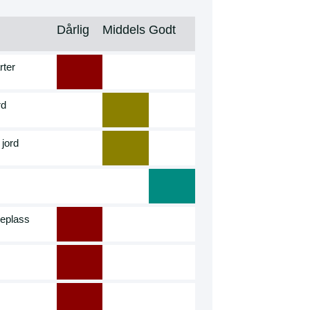
Dårlig
Middels
Godt
rter
rd
 jord
seplass