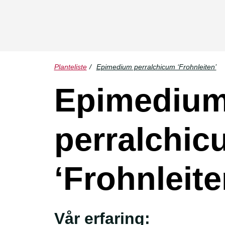
Planteliste
/
Epimedium perralchicum ‘Frohnleiten’
Epimediu
perralchic
‘Frohnleite
Vår erfaring: