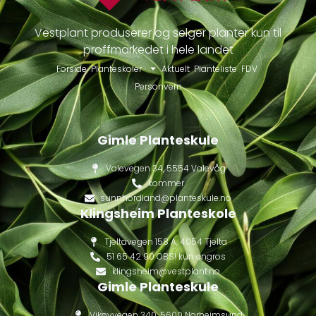
Vestplant produserer og selger planter kun til
proffmarkedet i hele landet
Forside
Planteskoler
Aktuelt
Planteliste
FDV
Personvern
Gimle Planteskule
Valevegen 34, 5554 Valevåg
kommer
sunnhordland@planteskule.no
Klingsheim Planteskole
Tjeltavegen 158 A, 4054 Tjelta
51 65 42 90 OBS! kun engros
klingsheim@vestplant.no
Gimle Planteskule
Vikøyvegen 340, 5600 Norheimsund