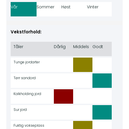
Vår
Sommer
Høst
Vinter
Vekstforhold:
Tåler
Dårlig
Middels
Godt
Tunge jordarter
Tørr sandord
Kalkholding jord
Sur jord
Fuktig vokseplass