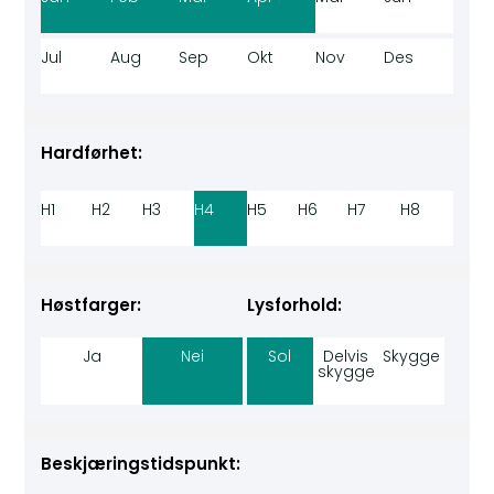
Jul
Aug
Sep
Okt
Nov
Des
Hardførhet:
H1
H2
H3
H4
H5
H6
H7
H8
Høstfarger:
Lysforhold:
Ja
Nei
Sol
Delvis
Skygge
skygge
Beskjæringstidspunkt: