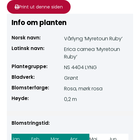
Print ut denne siden
Info om planten
Norsk navn:
Vårlyng ‘Myretoun Ruby’
Latinsk navn:
Erica carnea ‘Myretoun
Ruby’
Plantegruppe:
NS 4404 LYNG
Bladverk:
Grønt
Blomsterfarge:
Rosa, mørk rosa
Høyde:
0,2 m
Blomstringstid:
Jan
Feb
Mar
Apr
Mai
Jun