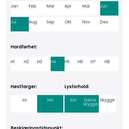
Jan
Feb
Mar
Apr
Mai
Jun
Jul
Aug
Sep
Okt
Nov
Des
Hardførhet:
H1
H2
H3
H4
H5
H6
H7
H8
Høstfarger:
Lysforhold:
Ja
Nei
Sol
Delvis
Skygge
skygge
Beskjæringstidspunkt: