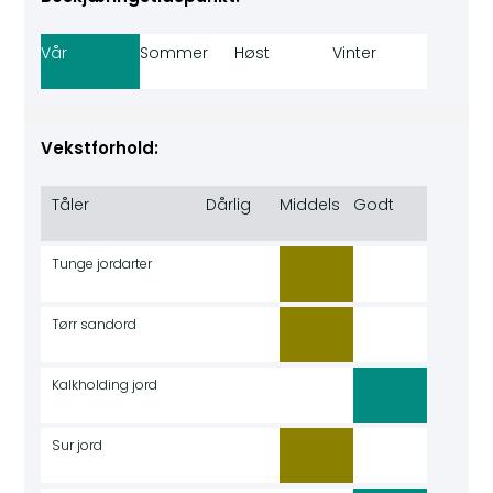
Vår
Sommer
Høst
Vinter
Vekstforhold:
Tåler
Dårlig
Middels
Godt
Tunge jordarter
Tørr sandord
Kalkholding jord
Sur jord