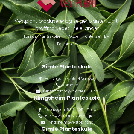
Vestplant produserer og selger planter kun til
proffmarkedet i hele landet
Forside
Planteskoler
Aktuelt
Planteliste
FDV
Personvern
Gimle Planteskule
Valevegen 34, 5554 Valevåg
kommer
sunnhordland@planteskule.no
Klingsheim Planteskole
Tjeltavegen 158 A, 4054 Tjelta
51 65 42 90 OBS! kun engros
klingsheim@vestplant.no
Gimle Planteskule