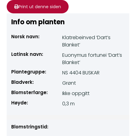
Print ut denne siden
Info om planten
Norsk navn:
Klatrebeinved ‘Dart’s
Blanket’
Latinsk navn:
Euonymus fortunei ‘Dart’s
Blanket’
Plantegruppe:
NS 4404 BUSKAR
Bladverk:
Grønt
Blomsterfarge:
Ikke oppgitt
Høyde:
0,3 m
Blomstringstid: