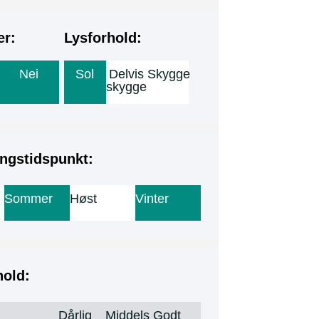
er:
Lysforhold:
Nei
Sol
Delvis
Skygge
skygge
ngstidspunkt:
Sommer
Høst
Vinter
hold:
Dårlig
Middels
Godt