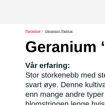
Planteliste
/
Geranium ‘Patricia’
Geranium ‘
Vår erfaring:
Stor storkenebb med st
svart øye. Denne kultiv
enn mange andre typer 
blomstringen lenge hvis