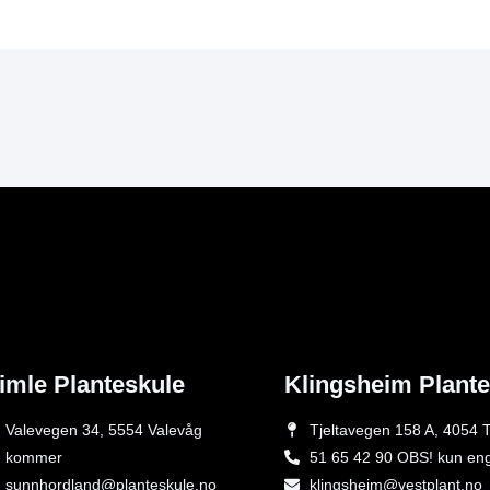
imle Planteskule
Klingsheim Plant
Valevegen 34, 5554 Valevåg
Tjeltavegen 158 A, 4054 T
kommer
51 65 42 90 OBS! kun en
sunnhordland@planteskule.no
klingsheim@vestplant.no