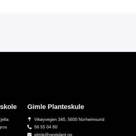
eskole
Gimle Planteskule
jelta
Vikøyvegen 340, 5600 Norheimsund
gros
56 55 04 80
gimle@vestplant.no