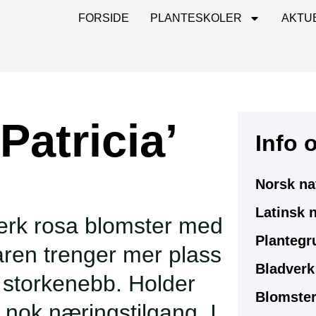
FORSIDE
PLANTESKOLER
AKTU
Patricia’
Info 
Norsk na
Latinsk 
erk rosa blomster med
Plantegr
aren trenger mer plass
Bladverk
storkenebb. Holder
Blomster
 nok næringstilgang. I