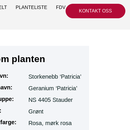
ELT
PLANTELISTE
FDV
KONTAKT OSS
om planten
vn:
Storkenebb ‘Patricia’
navn:
Geranium ‘Patricia’
uppe:
NS 4405 Stauder
:
Grønt
farge:
Rosa, mørk rosa