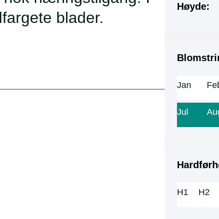
Høyde:
fargete blader.
Blomstri
Jan
Fe
Jul
Au
Hardførh
H1
H2