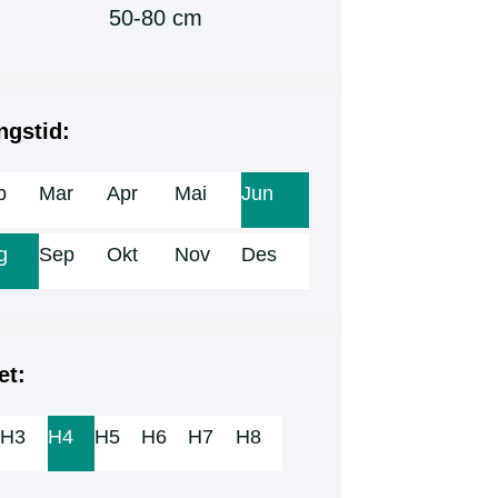
50-80 cm
ngstid:
b
Mar
Apr
Mai
Jun
g
Sep
Okt
Nov
Des
et:
H3
H4
H5
H6
H7
H8