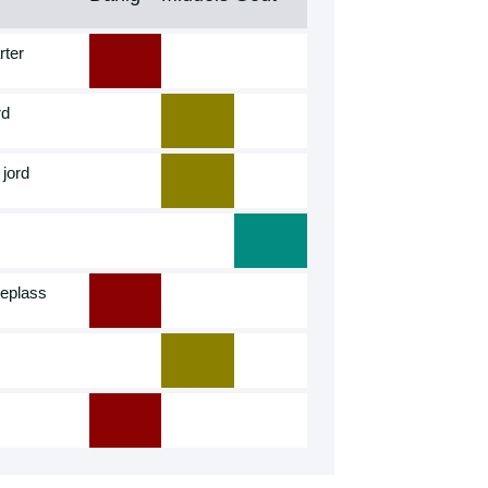
rter
rd
 jord
seplass