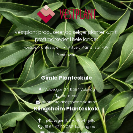
Vestplant produserer og selger planter kun til
proffmarkedet i hele landet
Forside
Planteskoler
Aktuelt
Planteliste
FDV
Personvern
Gimle Planteskule
Valevegen 34, 5554 Valevåg
kommer
sunnhordland@planteskule.no
Klingsheim Planteskole
Tjeltavegen 158 A, 4054 Tjelta
51 65 42 90 OBS! kun engros
klingsheim@vestplant.no