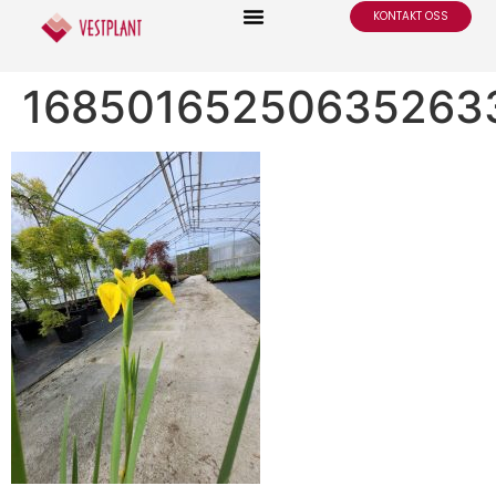
KONTAKT OSS
16850165250635263