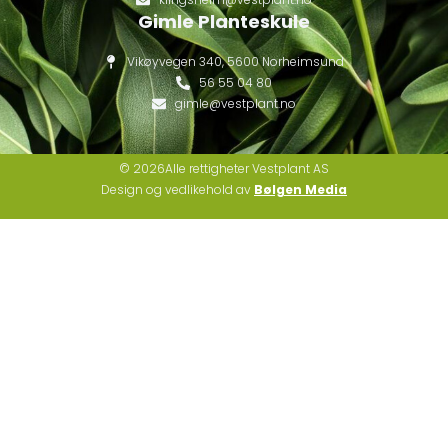
Gimle Planteskule
Vikøyvegen 340, 5600 Norheimsund
56 55 04 80
gimle@vestplant.no
© 2026Alle rettigheter Vestplant AS
Design og vedlikehold av
Bølgen Media