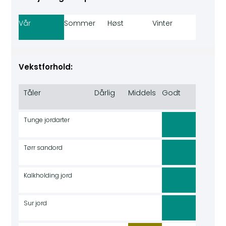
Vår
Sommer
Høst
Vinter
Vekstforhold:
Tåler
Dårlig
Middels
Godt
Tunge jordarter
Tørr sandord
Kalkholding jord
Sur jord