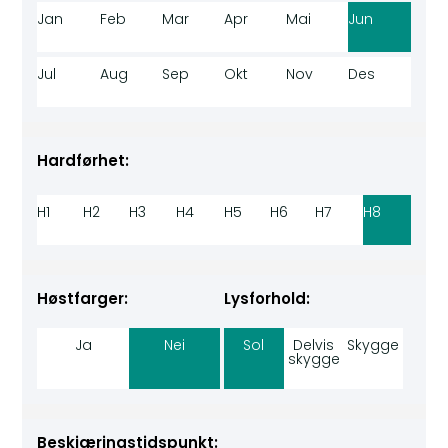
Jan
Feb
Mar
Apr
Mai
Jun
Jul
Aug
Sep
Okt
Nov
Des
Hardførhet:
H1
H2
H3
H4
H5
H6
H7
H8
Høstfarger:
Lysforhold:
Ja
Nei
Sol
Delvis
Skygge
skygge
Beskjæringstidspunkt: