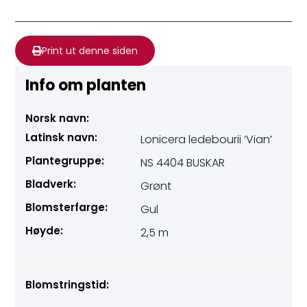
Print ut denne siden
Info om planten
Norsk navn:
Latinsk navn:
Lonicera ledebourii ‘Vian’
Plantegruppe:
NS 4404 BUSKAR
Bladverk:
Grønt
Blomsterfarge:
Gul
Høyde:
2,5 m
Blomstringstid: