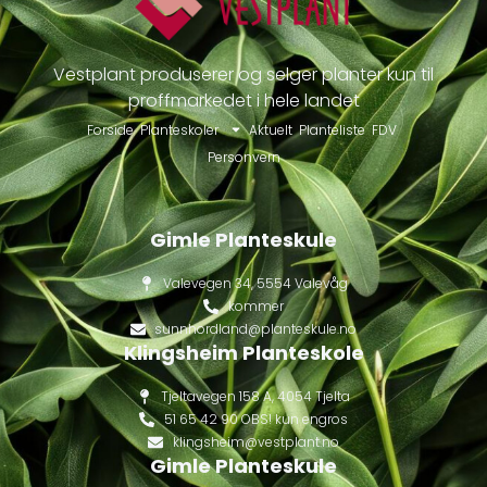
Vestplant produserer og selger planter kun til
proffmarkedet i hele landet
Forside
Planteskoler
Aktuelt
Planteliste
FDV
Personvern
Gimle Planteskule
Valevegen 34, 5554 Valevåg
kommer
sunnhordland@planteskule.no
Klingsheim Planteskole
Tjeltavegen 158 A, 4054 Tjelta
51 65 42 90 OBS! kun engros
klingsheim@vestplant.no
Gimle Planteskule