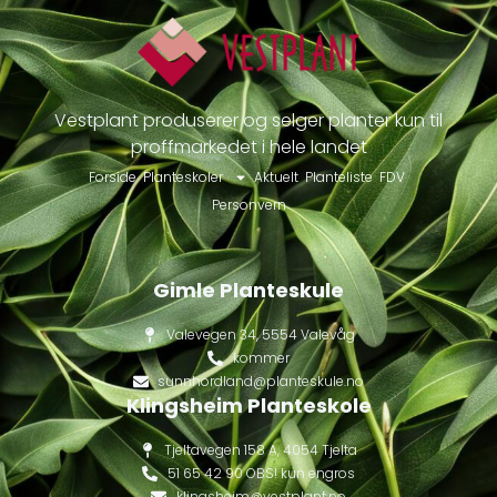
Vestplant produserer og selger planter kun til
proffmarkedet i hele landet
Forside
Planteskoler
Aktuelt
Planteliste
FDV
Personvern
Gimle Planteskule
Valevegen 34, 5554 Valevåg
kommer
sunnhordland@planteskule.no
Klingsheim Planteskole
Tjeltavegen 158 A, 4054 Tjelta
51 65 42 90 OBS! kun engros
klingsheim@vestplant.no