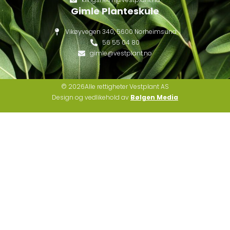
Gimle Planteskule
Vikøyvegen 340, 5600 Norheimsund
56 55 04 80
gimle@vestplant.no
© 2026Alle rettigheter Vestplant AS
Design og vedlikehold av
Bølgen Media