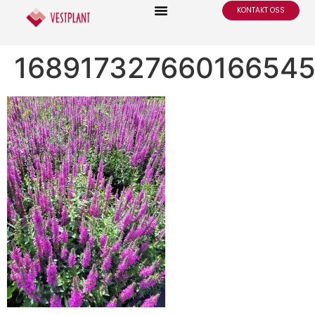
KONTAKT OSS
16891732766016654