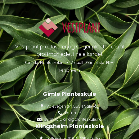
Vestplant produserer og selger planter kun til
proffmarkedet i hele landet
Forside
Planteskoler
Aktuelt
Planteliste
FDV
Personvern
Gimle Planteskule
Valevegen 34, 5554 Valevåg
kommer
sunnhordland@planteskule.no
Klingsheim Planteskole
Tjeltavegen 158 A, 4054 Tjelta