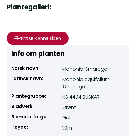
Plantegalleri:
Print ut denne siden
Info om planten
Norsk navn:
Mahonia ‘Smaragd’
Latinsk navn:
Mahonia aquifolium
‘Smaragd’
Plantegruppe:
NS 4404 BUSKAR
Bladverk:
Grønt
Blomsterfarge:
Gul
Høyde:
1,0m