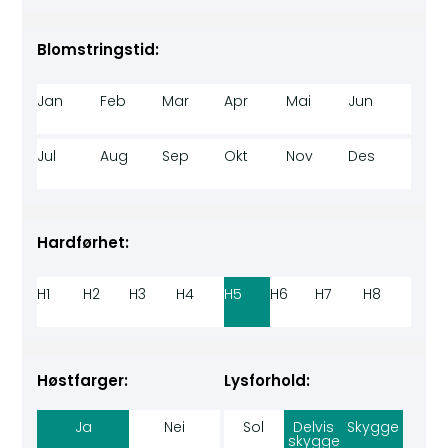
Blomstringstid:
Jan
Feb
Mar
Apr
Mai
Jun
Jul
Aug
Sep
Okt
Nov
Des
Hardførhet:
H1
H2
H3
H4
H5
H6
H7
H8
Høstfarger:
Lysforhold:
Ja
Nei
Sol
Delvis
Skygge
skygge