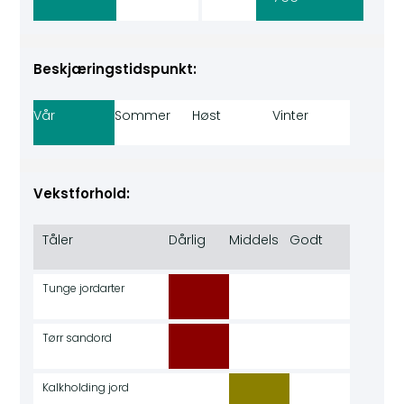
Beskjæringstidspunkt:
Vår
Sommer
Høst
Vinter
Vekstforhold:
Tåler
Dårlig
Middels
Godt
Tunge jordarter
Tørr sandord
Kalkholding jord