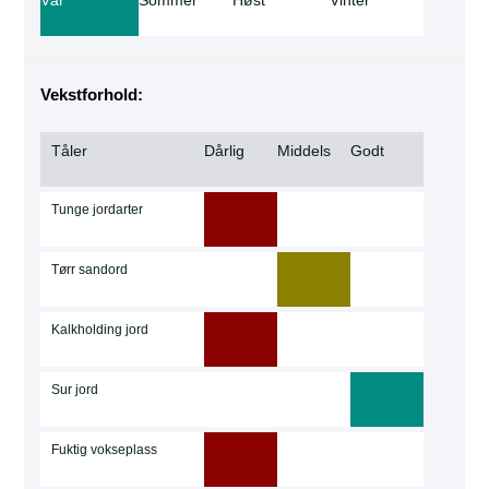
Vekstforhold:
Tåler
Dårlig
Middels
Godt
Tunge jordarter
Tørr sandord
Kalkholding jord
Sur jord
Fuktig vokseplass