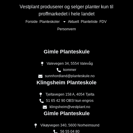
Vestplant produserer og selger planter kun til
proffmarkedet i hele landet
Forside
Planteskoler
Aktuelt
Planteliste
FDV
Personvern
Gimle Planteskule
Valevegen 34, 5554 Valevåg
kommer
sunnhordland@planteskule.no
Klingsheim Planteskole
Tjeltavegen 158 A, 4054 Tjelta
51 65 42 90 OBS! kun engros
klingsheim@vestplant.no
Gimle Planteskule
Vikøyvegen 340, 5600 Norheimsund
56 55 04 80