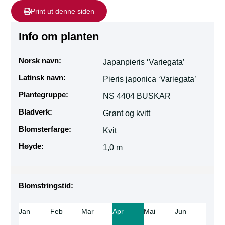
Print ut denne siden
Info om planten
Norsk navn:
Japanpieris ‘Variegata’
Latinsk navn:
Pieris japonica ‘Variegata’
Plantegruppe:
NS 4404 BUSKAR
Bladverk:
Grønt og kvitt
Blomsterfarge:
Kvit
Høyde:
1,0 m
Blomstringstid:
Jan
Feb
Mar
Apr
Mai
Jun