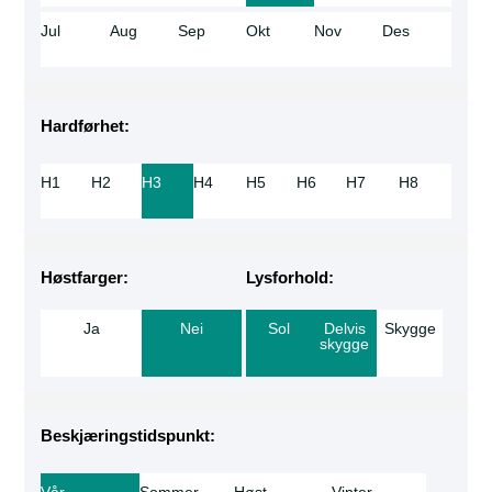
Jul
Aug
Sep
Okt
Nov
Des
Hardførhet:
H1
H2
H3
H4
H5
H6
H7
H8
Høstfarger:
Lysforhold:
Ja
Nei
Sol
Delvis
Skygge
skygge
Beskjæringstidspunkt:
Vår
Sommer
Høst
Vinter