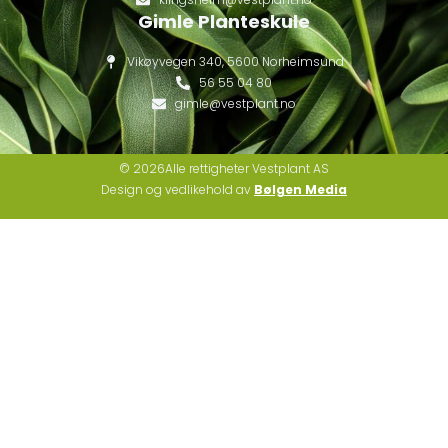
Gimle Planteskule
Vikøyvegen 340, 5600 Norheimsund
56 55 04 80
gimle@vestplant.no
© 2026Alle rettigheter Vestplant AS
Design og vedlikehold av
Bølgen Media