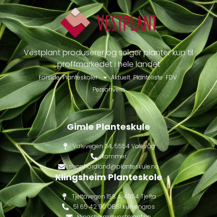
Vestplant produserer og selger planter kun til
proffmarkedet i hele landet
Forside
Planteskoler
Aktuelt
Planteliste
FDV
Personvern
Gimle Planteskule
Valevegen 34, 5554 Valevåg
kommer
sunnhordland@planteskule.no
Klingsheim Planteskole
Tjeltavegen 158 A, 4054 Tjelta
51 65 42 90 OBS! kun engros
klingsheim@vestplant.no