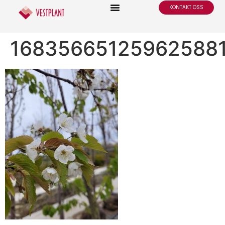
KONTAKT OSS
16835665125962588