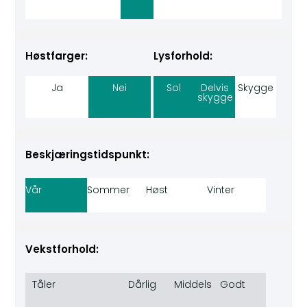
Høstfarger:
Lysforhold:
Ja
Nei
Sol
Delvis
Skygge
skygge
Beskjæringstidspunkt:
Vår
Sommer
Høst
Vinter
Vekstforhold:
Tåler
Dårlig
Middels
Godt