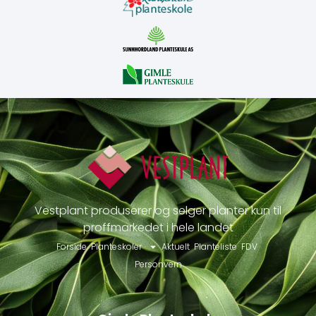
Vestplant produserer og selger planter kun til
proffmarkedet i hele landet
Forside
Planteskoler
Aktuelt
Planteliste
FDV
Personvern