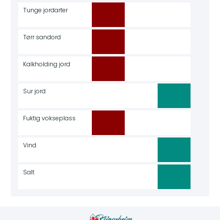
Tunge jordarter
Tørr sandord
Kalkholding jord
Sur jord
Fuktig vokseplass
Vind
Salt