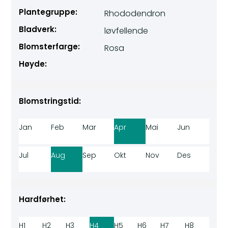
Plantegruppe:
Rhododendron
Bladverk:
løvfellende
Blomsterfarge:
Rosa
Høyde:
Blomstringstid:
Jan
Feb
Mar
Apr
Mai
Jun
Jul
Aug
Sep
Okt
Nov
Des
Hardførhet:
H1
H2
H3
H4
H5
H6
H7
H8