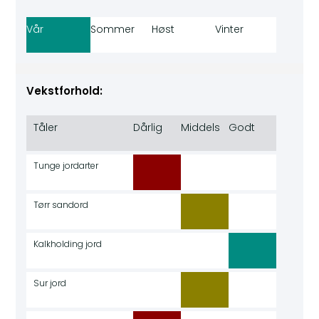
Vår
Sommer
Høst
Vinter
Vekstforhold:
Tåler
Dårlig
Middels
Godt
Tunge jordarter
Tørr sandord
Kalkholding jord
Sur jord