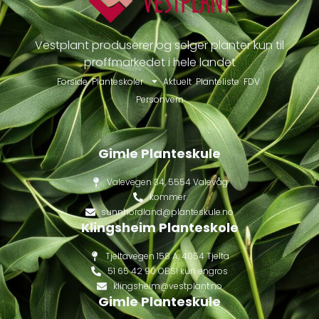
Vestplant produserer og selger planter kun til
proffmarkedet i hele landet
Forside
Planteskoler
Aktuelt
Planteliste
FDV
Personvern
Gimle Planteskule
Valevegen 34, 5554 Valevåg
kommer
sunnhordland@planteskule.no
Klingsheim Planteskole
Tjeltavegen 158 A, 4054 Tjelta
51 65 42 90 OBS! kun engros
klingsheim@vestplant.no
Gimle Planteskule