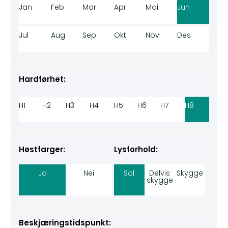
Jan
Feb
Mar
Apr
Mai
Jun
Jul
Aug
Sep
Okt
Nov
Des
Hardførhet:
H1
H2
H3
H4
H5
H6
H7
H8
Høstfarger:
Lysforhold:
Ja
Nei
Sol
Delvis
Skygge
skygge
Beskjæringstidspunkt: