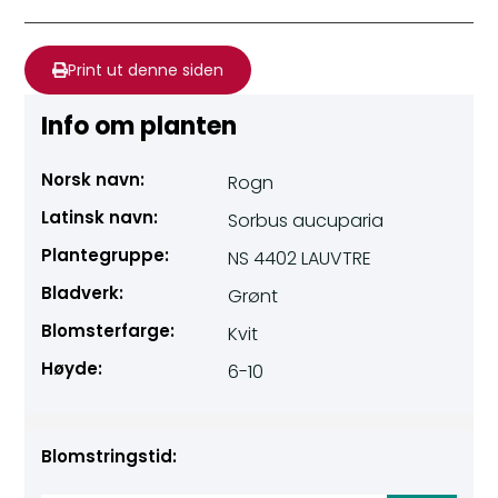
Print ut denne siden
Info om planten
Norsk navn:
Rogn
Latinsk navn:
Sorbus aucuparia
Plantegruppe:
NS 4402 LAUVTRE
Bladverk:
Grønt
Blomsterfarge:
Kvit
Høyde:
6-10
Blomstringstid: