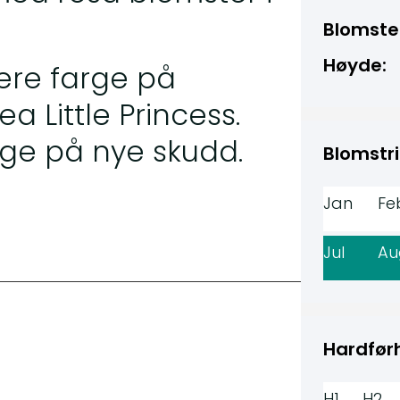
Blomste
Høyde:
ere farge på
 Little Princess.
rge på nye skudd.
Blomstri
Jan
Fe
Jul
Au
Hardfør
H1
H2