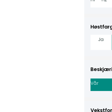
Høstfarg
Ja
Beskjær
Vår
Vekstfor