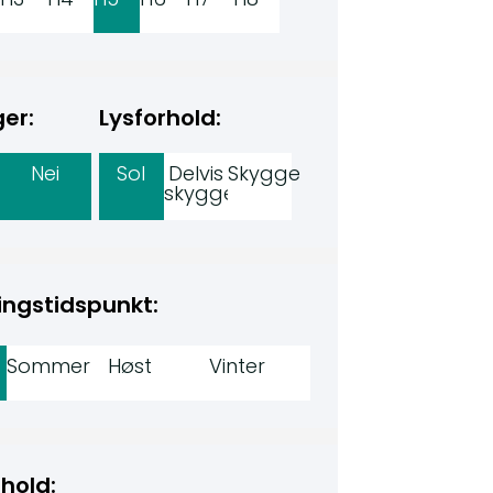
er:
Lysforhold:
Nei
Sol
Delvis
Skygge
skygge
ingstidspunkt:
Sommer
Høst
Vinter
hold: