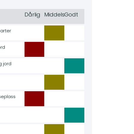
Dårlig
Middels
Godt
arter
ord
g jord
seplass