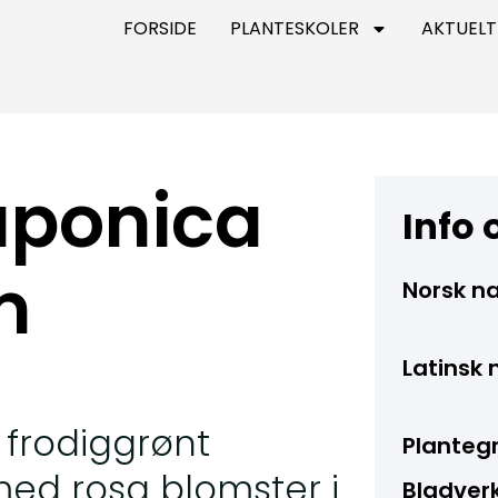
FORSIDE
PLANTESKOLER
AKTUELT
aponica
Info
m
Norsk n
Latinsk 
 frodiggrønt
Planteg
med rosa blomster i
Bladverk