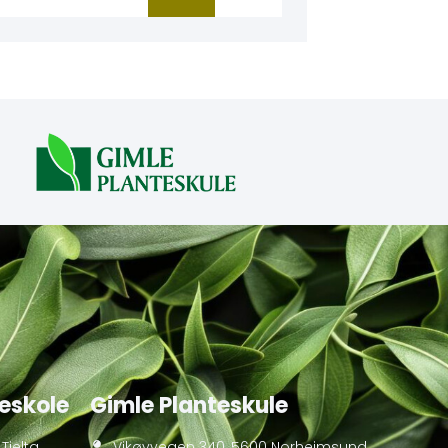
eskole
Gimle Planteskule
Tjelta
Vikøyvegen 340, 5600 Norheimsund