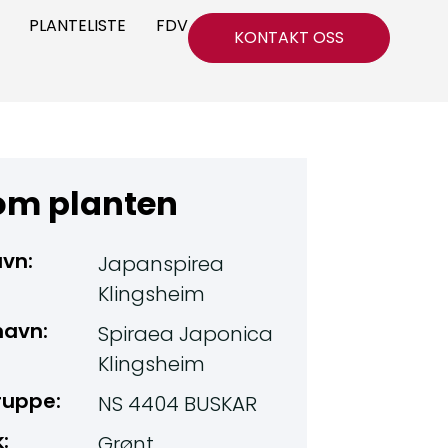
PLANTELISTE
FDV
KONTAKT OSS
 om planten
avn:
Japanspirea
Klingsheim
navn:
Spiraea Japonica
Klingsheim
ruppe:
NS 4404 BUSKAR
:
Grønt