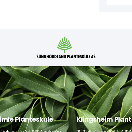
imle Planteskule
Klingsheim Plant
Valevegen 34, 5554 Valevåg
Tjeltavegen 158 A, 4054 