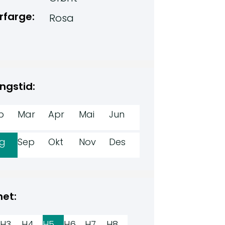
rfarge:
Rosa
ngstid:
b
Mar
Apr
Mai
Jun
g
Sep
Okt
Nov
Des
het:
H3
H4
H5
H6
H7
H8