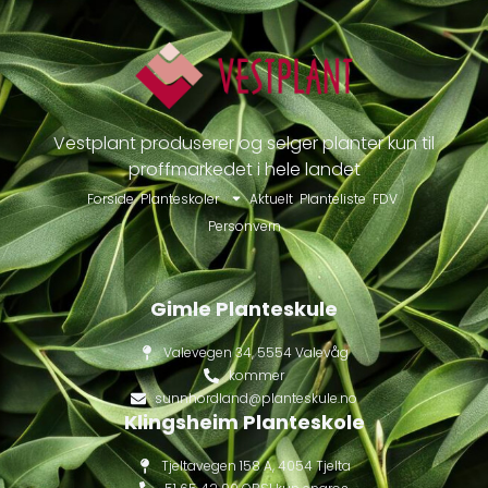
Vestplant produserer og selger planter kun til
proffmarkedet i hele landet
Forside
Planteskoler
Aktuelt
Planteliste
FDV
Personvern
Gimle Planteskule
Valevegen 34, 5554 Valevåg
kommer
sunnhordland@planteskule.no
Klingsheim Planteskole
Tjeltavegen 158 A, 4054 Tjelta