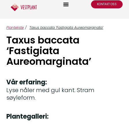
KONTAKT OSS
Planteliste
/
Taxus baccata ‘Fastigiata Aureomarginata’
Taxus baccata
‘Fastigiata
Aureomarginata’
Vår erfaring:
Lyse nåler med gul kant. Stram
søyleform.
Plantegalleri: