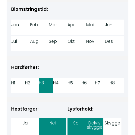
Blomstringstid:
Jan
Feb
Mar
Apr
Mai
Jun
Jul
Aug
Sep
Okt
Nov
Des
Hardførhet:
H1
H2
H3
H4
H5
H6
H7
H8
Høstfarger:
Lysforhold:
Ja
Nei
Sol
Delvis
Skygge
skygge