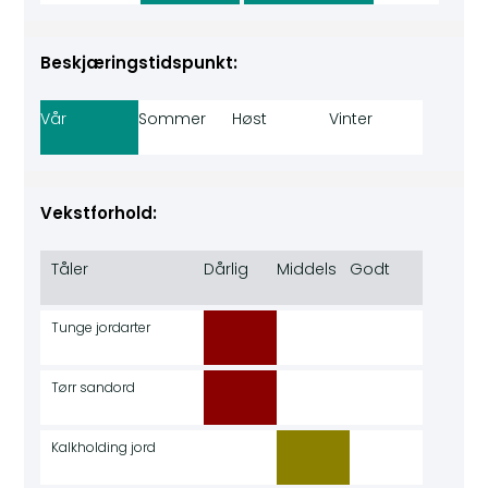
Beskjæringstidspunkt:
Vår
Sommer
Høst
Vinter
Vekstforhold:
Tåler
Dårlig
Middels
Godt
Tunge jordarter
Tørr sandord
Kalkholding jord