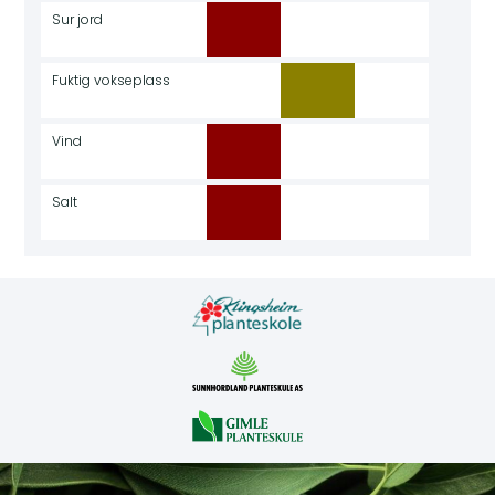
Sur jord
Fuktig vokseplass
Vind
Salt