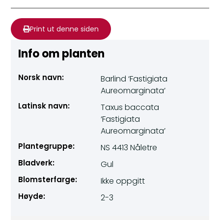
Print ut denne siden
Info om planten
Norsk navn:
Barlind ‘Fastigiata
Aureomarginata’
Latinsk navn:
Taxus baccata
‘Fastigiata
Aureomarginata’
Plantegruppe:
NS 4413 Nåletre
Bladverk:
Gul
Blomsterfarge:
Ikke oppgitt
Høyde:
2-3