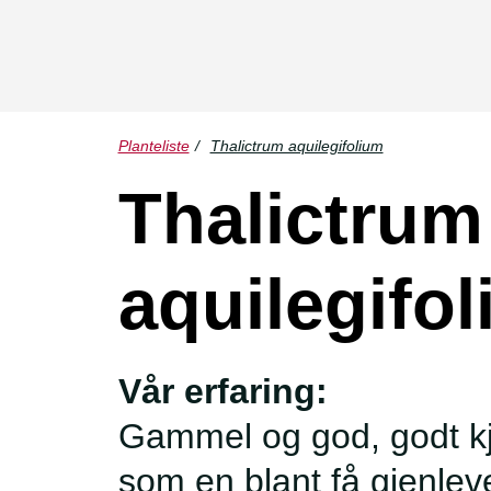
Planteliste
/
Thalictrum aquilegifolium
Thalictrum
aquilegifo
Vår erfaring:
Gammel og god, godt kj
som en blant få gjenlev