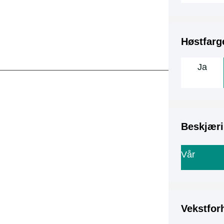
Høstfarg
Ja
Beskjæri
Vår
Vekstfor