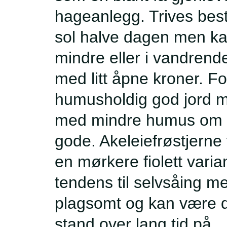
hageanlegg. Trives best i
sol halve dagen men ka
mindre eller i vandrend
med litt åpne kroner. F
humusholdig god jord me
med mindre humus om d
gode. Akeleiefrøstjerne f
en mørkere fiolett varia
tendens til selvsåing me
plagsomt og kan være 
stand over lang tid på.