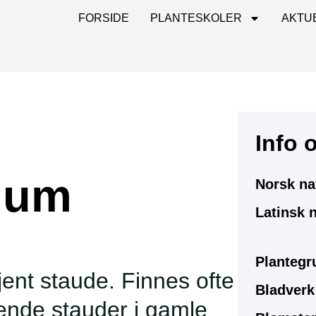
FORSIDE
PLANTESKOLER
AKTU
Info 
lium
Norsk na
Latinsk 
Plantegr
ent staude. Finnes ofte
Bladverk
ende stauder i gamle