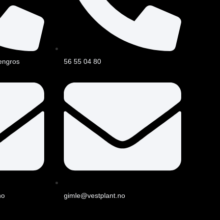
engros
56 55 04 80
no
gimle@vestplant.no