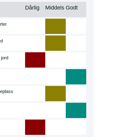
Dårlig
Middels
Godt
rter
rd
 jord
seplass