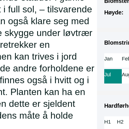
Blomster
 full sol, – tilsvarende
Høyde:
n også klare seg med
e skygge under løvtrær
oretrekker en
Blomstri
n kan trives i jord
Jan
Fe
e andre forholdene er
Jul
Au
innes også i hvitt og i
nt. Planten kan ha en
n dette er sjeldent
Hardførh
dens måte å holde
H1
H2