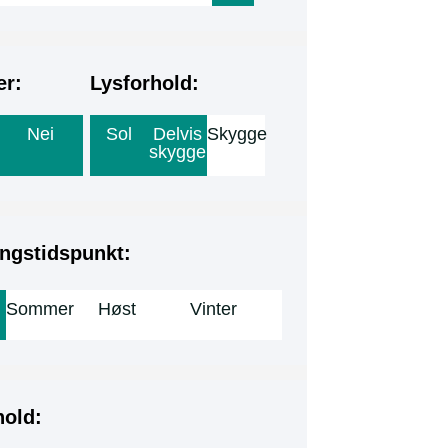
er:
Lysforhold:
Nei
Sol
Delvis
Skygge
skygge
ngstidspunkt:
Sommer
Høst
Vinter
hold: