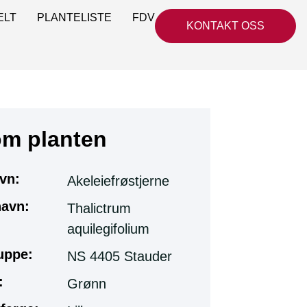
ELT
PLANTELISTE
FDV
KONTAKT OSS
om planten
vn:
Akeleiefrøstjerne
navn:
Thalictrum
aquilegifolium
uppe:
NS 4405 Stauder
:
Grønn