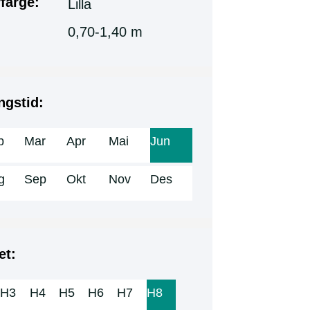
farge:
Lilla
0,70-1,40 m
ngstid:
b
Mar
Apr
Mai
Jun
g
Sep
Okt
Nov
Des
et:
H3
H4
H5
H6
H7
H8