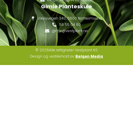
Gimle Planteskule
Vikøyvegen 340, 5600 Norheimsund
56 55 04 80
gimle@vestplant.no
© 2026Alle rettigheter Vestplant AS
Design og vedlikehold av
Bølgen Media