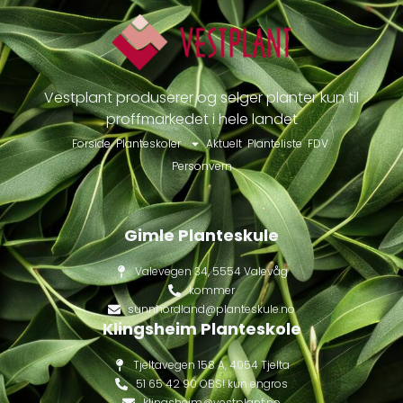
Vestplant produserer og selger planter kun til
proffmarkedet i hele landet
Forside
Planteskoler
Aktuelt
Planteliste
FDV
Personvern
Gimle Planteskule
Valevegen 34, 5554 Valevåg
kommer
sunnhordland@planteskule.no
Klingsheim Planteskole
Tjeltavegen 158 A, 4054 Tjelta
51 65 42 90 OBS! kun engros
klingsheim@vestplant.no