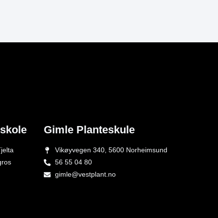
eskole
Gimle Planteskule
jelta
Vikøyvegen 340, 5600 Norheimsund
gros
56 55 04 80
gimle@vestplant.no