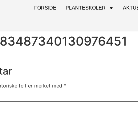
FORSIDE
PLANTESKOLER
AKTU
183487340130976451
tar
atoriske felt er merket med
*