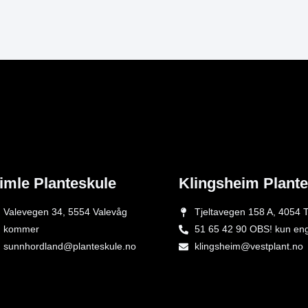
imle Planteskule
Klingsheim Plant
Valevegen 34, 5554 Valevåg
Tjeltavegen 158 A, 4054 T
kommer
51 65 42 90 OBS! kun en
sunnhordland@planteskule.no
klingsheim@vestplant.no