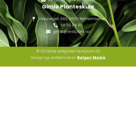
Gimle Planteskule
Vikøyvegen 340, 5600 Norheimsund
56 55 04 80
gimle@vestplant.no
© 2026Alle rettigheter Vestplant AS
Design og vedlikehold av
Bølgen Media