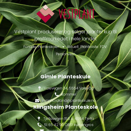
Vestplant produserer og selger planter kun til
proffmarkedet i hele landet
Forside
Planteskoler
Aktuelt
Planteliste
FDV
Personvern
Gimle Planteskule
Valevegen 34, 5554 Valevåg
kommer
sunnhordland@planteskule.no
Klingsheim Planteskole
Tjeltavegen 158 A, 4054 Tjelta
51 65 42 90 OBS! kun engros
klingsheim@vestplant.no