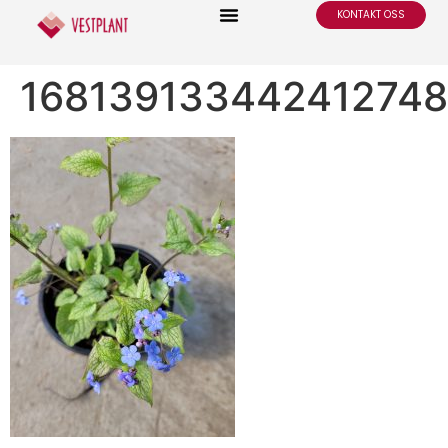
KONTAKT OSS
16813913344241274