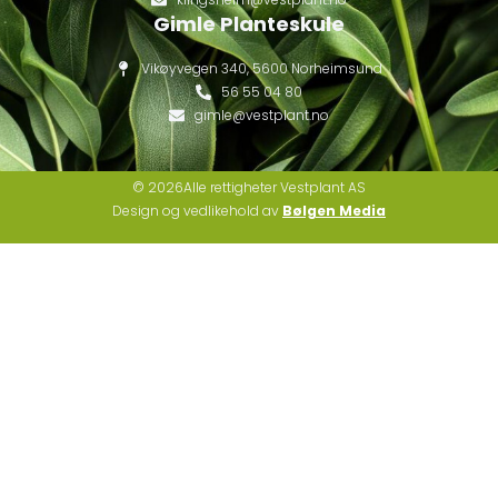
Gimle Planteskule
Vikøyvegen 340, 5600 Norheimsund
56 55 04 80
gimle@vestplant.no
© 2026Alle rettigheter Vestplant AS
Design og vedlikehold av
Bølgen Media