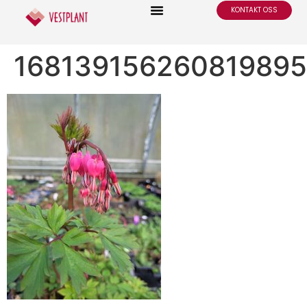
KONTAKT OSS
16813915626081989