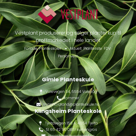
Vestplant produserer og selger planter kun til
proffmarkedet i hele landet
Forside
Planteskoler
Aktuelt
Planteliste
FDV
Personvern
Gimle Planteskule
Valevegen 34, 5554 Valevåg
kommer
sunnhordland@planteskule.no
Klingsheim Planteskole
Tjeltavegen 158 A, 4054 Tjelta
51 65 42 90 OBS! kun engros
klingsheim@vestplant.no