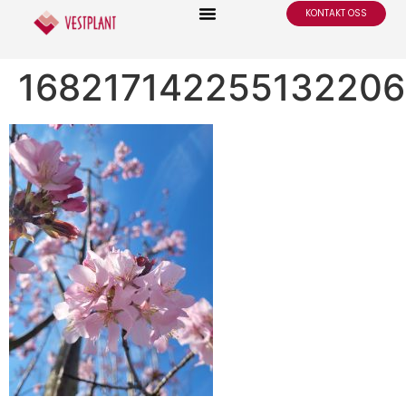
KONTAKT OSS
16821714225513220