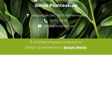
Gimle Planteskule
Vikøyvegen 340, 5600 Norheimsund
56 55 04 80
gimle@vestplant.no
© 2026Alle rettigheter Vestplant AS
Design og vedlikehold av
Bølgen Media