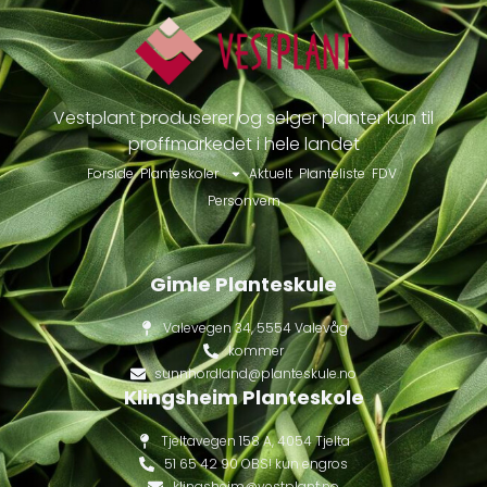
Vestplant produserer og selger planter kun til
proffmarkedet i hele landet
Forside
Planteskoler
Aktuelt
Planteliste
FDV
Personvern
Gimle Planteskule
Valevegen 34, 5554 Valevåg
kommer
sunnhordland@planteskule.no
Klingsheim Planteskole
Tjeltavegen 158 A, 4054 Tjelta
51 65 42 90 OBS! kun engros
klingsheim@vestplant.no