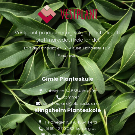
Vestplant produserer og selger planter kun til
proffmarkedet i hele landet
Forside
Planteskoler
Aktuelt
Planteliste
FDV
Personvern
Gimle Planteskule
Valevegen 34, 5554 Valevåg
kommer
sunnhordland@planteskule.no
Klingsheim Planteskole
Tjeltavegen 158 A, 4054 Tjelta
51 65 42 90 OBS! kun engros
klingsheim@vestplant.no