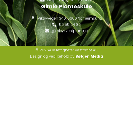
Gimle Planteskule
Vikøyvegen 340, 5600 Norheimsund
56 55 04 80
gimle@vestplant.no
© 2026Alle rettigheter Vestplant AS
Design og vedlikehold av
Bølgen Media