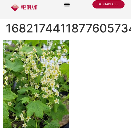
KONTAKT OSS
16821744118776057