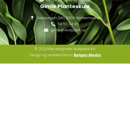
Gimle Planteskule
Vikøyvegen 340, 5600 Norheimsund
56 55 04 80
gimle@vestplant.no
© 2026Alle rettigheter Vestplant AS
Design og vedlikehold av
Bølgen Media