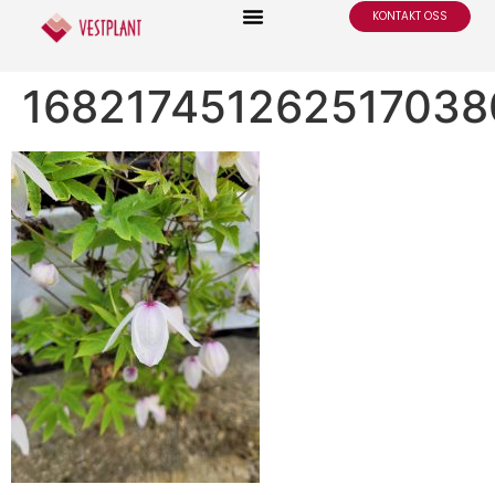
KONTAKT OSS
16821745126251703