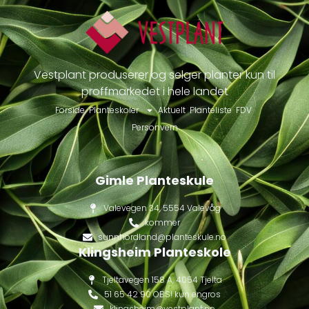
Vestplant produserer og selger planter kun til
proffmarkedet i hele landet
Forside
Planteskoler
Aktuelt
Planteliste
FDV
Personvern
Gimle Planteskule
Valevegen 34, 5554 Valevåg
kommer
sunnhordland@planteskule.no
Klingsheim Planteskole
Tjeltavegen 158 A, 4054 Tjelta
51 65 42 90 OBS! kun engros
klingsheim@vestplant.no