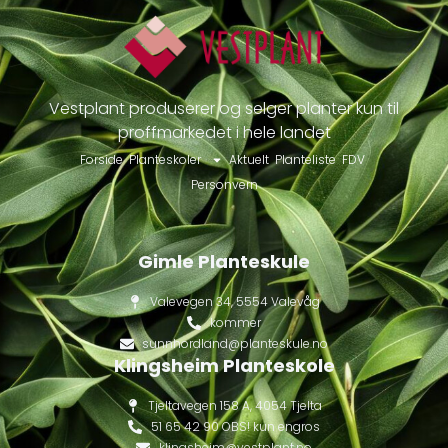
Vestplant produserer og selger planter kun til
proffmarkedet i hele landet
Forside
Planteskoler
Aktuelt
Planteliste
FDV
Personvern
Gimle Planteskule
Valevegen 34, 5554 Valevåg
kommer
sunnhordland@planteskule.no
Klingsheim Planteskole
Tjeltavegen 158 A, 4054 Tjelta
51 65 42 90 OBS! kun engros
klingsheim@vestplant.no