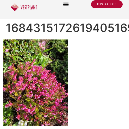
KONTAKT OSS
16843151726194051