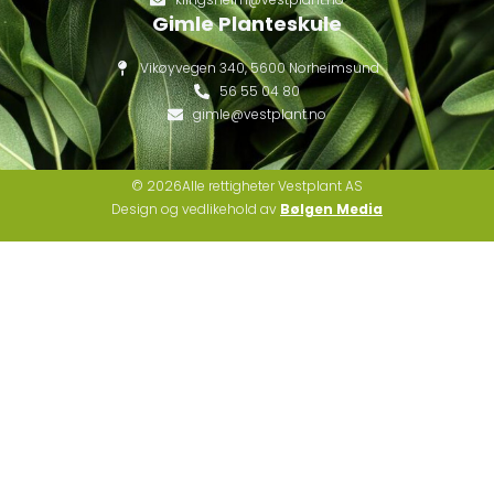
Gimle Planteskule
Vikøyvegen 340, 5600 Norheimsund
56 55 04 80
gimle@vestplant.no
© 2026Alle rettigheter Vestplant AS
Design og vedlikehold av
Bølgen Media