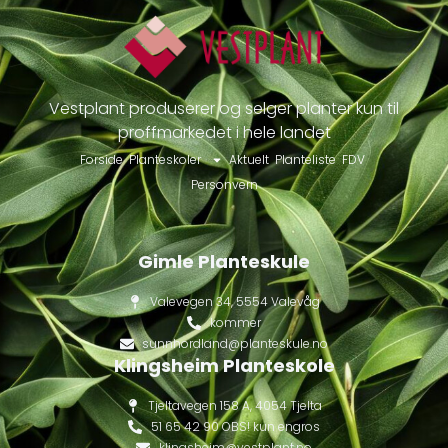
Vestplant produserer og selger planter kun til
proffmarkedet i hele landet
Forside
Planteskoler
Aktuelt
Planteliste
FDV
Personvern
Gimle Planteskule
Valevegen 34, 5554 Valevåg
kommer
sunnhordland@planteskule.no
Klingsheim Planteskole
Tjeltavegen 158 A, 4054 Tjelta
51 65 42 90 OBS! kun engros
klingsheim@vestplant.no