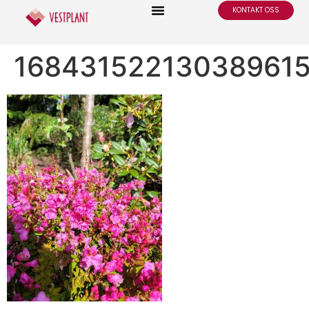
KONTAKT OSS
16843152213038961