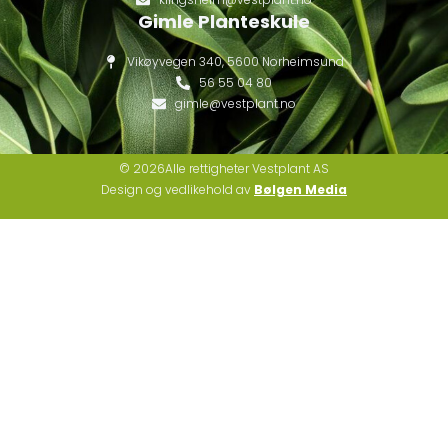
Gimle Planteskule
Vikøyvegen 340, 5600 Norheimsund
56 55 04 80
gimle@vestplant.no
© 2026Alle rettigheter Vestplant AS
Design og vedlikehold av
Bølgen Media