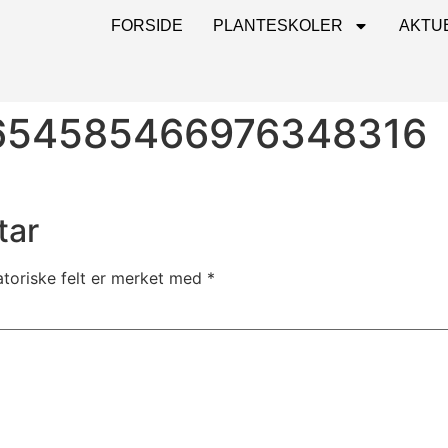
FORSIDE
PLANTESKOLER
AKTU
654585466976348316
tar
atoriske felt er merket med
*