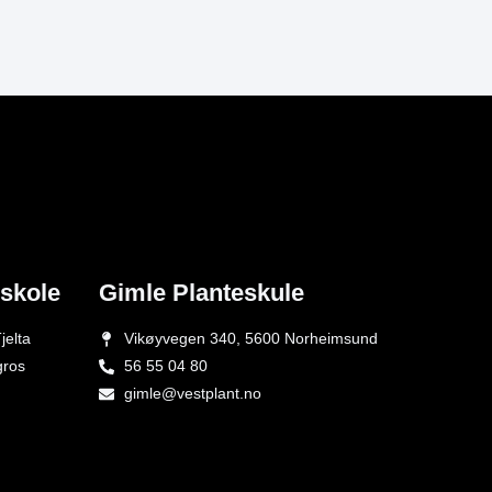
eskole
Gimle Planteskule
jelta
Vikøyvegen 340, 5600 Norheimsund
gros
56 55 04 80
gimle@vestplant.no