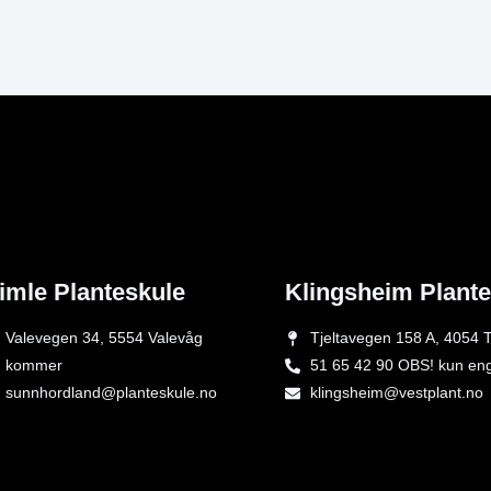
imle Planteskule
Klingsheim Plant
Valevegen 34, 5554 Valevåg
Tjeltavegen 158 A, 4054 T
kommer
51 65 42 90 OBS! kun en
sunnhordland@planteskule.no
klingsheim@vestplant.no