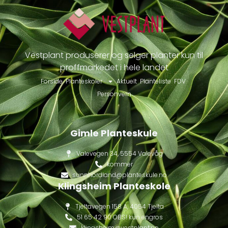
Vestplant produserer og selger planter kun til
proffmarkedet i hele landet
Forside
Planteskoler
Aktuelt
Planteliste
FDV
Personvern
Gimle Planteskule
Valevegen 34, 5554 Valevåg
kommer
sunnhordland@planteskule.no
Klingsheim Planteskole
Tjeltavegen 158 A, 4054 Tjelta
51 65 42 90 OBS! kun engros
klingsheim@vestplant.no