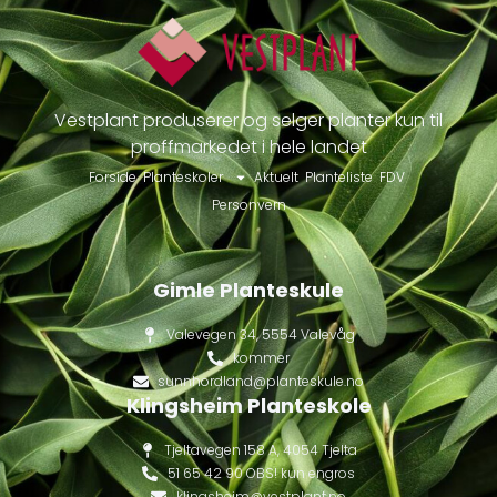
Vestplant produserer og selger planter kun til
proffmarkedet i hele landet
Forside
Planteskoler
Aktuelt
Planteliste
FDV
Personvern
Gimle Planteskule
Valevegen 34, 5554 Valevåg
kommer
sunnhordland@planteskule.no
Klingsheim Planteskole
Tjeltavegen 158 A, 4054 Tjelta
51 65 42 90 OBS! kun engros
klingsheim@vestplant.no