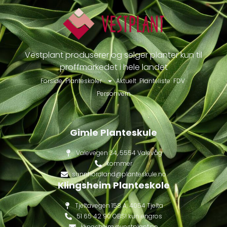
Vestplant produserer og selger planter kun til
proffmarkedet i hele landet
Forside
Planteskoler
Aktuelt
Planteliste
FDV
Personvern
Gimle Planteskule
Valevegen 34, 5554 Valevåg
kommer
sunnhordland@planteskule.no
Klingsheim Planteskole
Tjeltavegen 158 A, 4054 Tjelta
51 65 42 90 OBS! kun engros
klingsheim@vestplant.no