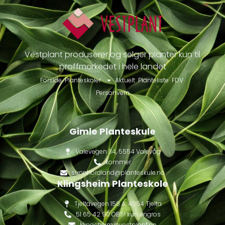
Vestplant produserer og selger planter kun til
proffmarkedet i hele landet
Forside
Planteskoler
Aktuelt
Planteliste
FDV
Personvern
Gimle Planteskule
Valevegen 34, 5554 Valevåg
kommer
sunnhordland@planteskule.no
Klingsheim Planteskole
Tjeltavegen 158 A, 4054 Tjelta
51 65 42 90 OBS! kun engros
klingsheim@vestplant.no