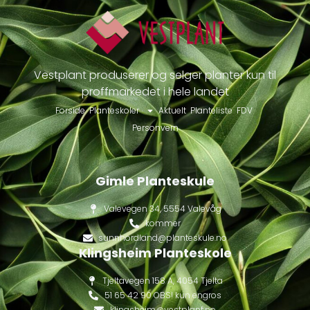
Vestplant produserer og selger planter kun til
proffmarkedet i hele landet
Forside
Planteskoler
Aktuelt
Planteliste
FDV
Personvern
Gimle Planteskule
Valevegen 34, 5554 Valevåg
kommer
sunnhordland@planteskule.no
Klingsheim Planteskole
Tjeltavegen 158 A, 4054 Tjelta
51 65 42 90 OBS! kun engros
klingsheim@vestplant.no