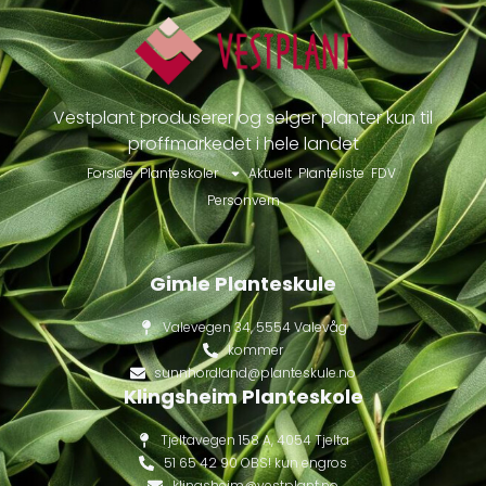
Vestplant produserer og selger planter kun til
proffmarkedet i hele landet
Forside
Planteskoler
Aktuelt
Planteliste
FDV
Personvern
Gimle Planteskule
Valevegen 34, 5554 Valevåg
kommer
sunnhordland@planteskule.no
Klingsheim Planteskole
Tjeltavegen 158 A, 4054 Tjelta
51 65 42 90 OBS! kun engros
klingsheim@vestplant.no