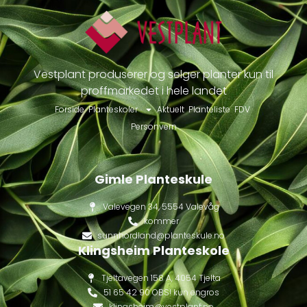
Vestplant produserer og selger planter kun til
proffmarkedet i hele landet
Forside
Planteskoler
Aktuelt
Planteliste
FDV
Personvern
Gimle Planteskule
Valevegen 34, 5554 Valevåg
kommer
sunnhordland@planteskule.no
Klingsheim Planteskole
Tjeltavegen 158 A, 4054 Tjelta
51 65 42 90 OBS! kun engros
klingsheim@vestplant.no