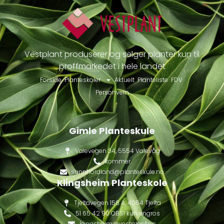
Vestplant produserer og selger planter kun til
proffmarkedet i hele landet
Forside
Planteskoler
Aktuelt
Planteliste
FDV
Personvern
Gimle Planteskule
Valevegen 34, 5554 Valevåg
kommer
sunnhordland@planteskule.no
Klingsheim Planteskole
Tjeltavegen 158 A, 4054 Tjelta
51 65 42 90 OBS! kun engros
klingsheim@vestplant.no