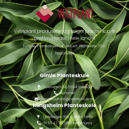
Vestplant produserer og selger planter kun til
proffmarkedet i hele landet
Forside
Planteskoler
Aktuelt
Planteliste
FDV
Personvern
Gimle Planteskule
Valevegen 34, 5554 Valevåg
kommer
sunnhordland@planteskule.no
Klingsheim Planteskole
Tjeltavegen 158 A, 4054 Tjelta
51 65 42 90 OBS! kun engros
klingsheim@vestplant.no