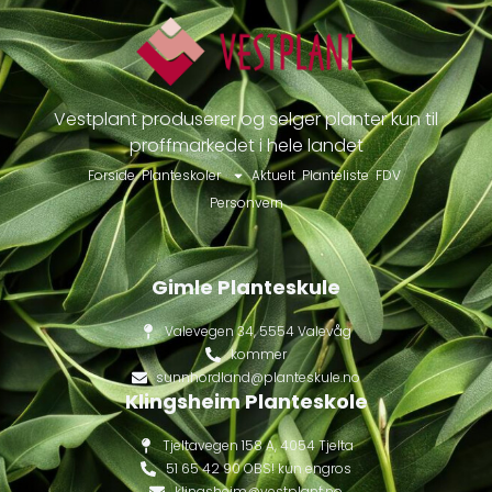
Vestplant produserer og selger planter kun til
proffmarkedet i hele landet
Forside
Planteskoler
Aktuelt
Planteliste
FDV
Personvern
Gimle Planteskule
Valevegen 34, 5554 Valevåg
kommer
sunnhordland@planteskule.no
Klingsheim Planteskole
Tjeltavegen 158 A, 4054 Tjelta
51 65 42 90 OBS! kun engros
klingsheim@vestplant.no