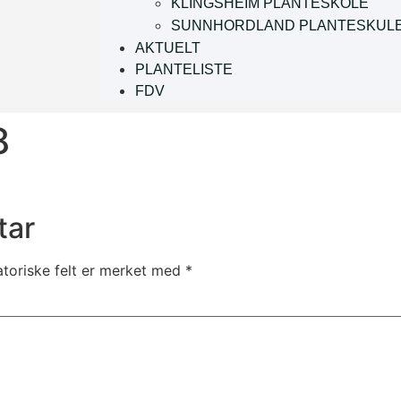
KLINGSHEIM PLANTESKOLE
SUNNHORDLAND PLANTESKUL
AKTUELT
PLANTELISTE
FDV
8
tar
atoriske felt er merket med
*